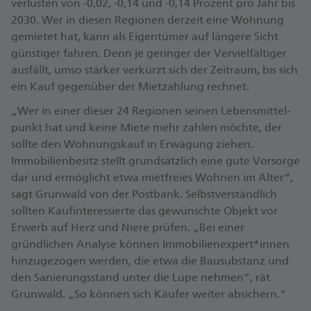
verlusten von -0,02, -0,14 und -0,14 Prozent pro Jahr bis
2030. Wer in diesen Regionen derzeit eine Wohnung
gemietet hat, kann als Eigentümer auf längere Sicht
günstiger fahren. Denn je geringer der Verviel­fältiger
ausfällt, umso stärker verkürzt sich der Zeitraum, bis sich
ein Kauf gegenüber der Miet­zahlung rechnet.
„Wer in einer dieser 24 Regionen seinen Lebens­mittel­
punkt hat und keine Miete mehr zahlen möchte, der
sollte den Wohnungs­kauf in Erwägung ziehen.
Immobilien­besitz stellt grundsätzlich eine gute Vorsorge
dar und ermöglicht etwa miet­freies Wohnen im Alter“,
sagt Grunwald von der Postbank. Selbst­verständlich
sollten Kauf­interessierte das gewünschte Objekt vor
Erwerb auf Herz und Niere prüfen. „Bei einer
gründlichen Analyse können Immobilien­expert*innen
hinzugezogen werden, die etwa die Bau­substanz und
den Sanierungs­stand unter die Lupe nehmen“, rät
Grunwald. „So können sich Käufer weiter absichern.“