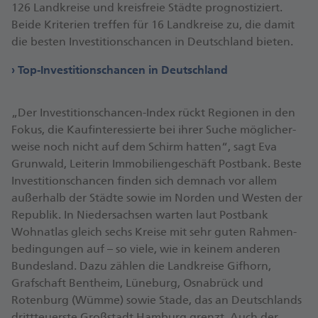
126 Land­kreise und kreis­freie Städte prognostiziert.
Beide Kriterien treffen für 16 Land­kreise zu, die damit
die besten Investitions­chancen in Deutschland bieten.
Top-Investitionschancen in Deutschland
„Der Investitions­chancen-Index rückt Regionen in den
Fokus, die Kauf­interessierte bei ihrer Suche möglicher­
weise noch nicht auf dem Schirm hatten“, sagt Eva
Grunwald, Leiterin Immobilien­geschäft Postbank. Beste
Investitions­chancen finden sich demnach vor allem
außerhalb der Städte sowie im Norden und Westen der
Republik. In Nieder­sachsen warten laut Postbank
Wohnatlas gleich sechs Kreise mit sehr guten Rahmen­
bedingungen auf – so viele, wie in keinem anderen
Bundes­land. Dazu zählen die Landkreise Gifhorn,
Grafschaft Bentheim, Lüneburg, Osnabrück und
Rotenburg (Wümme) sowie Stade, das an Deutschlands
drittteuerste Großstadt Hamburg grenzt. Auch der