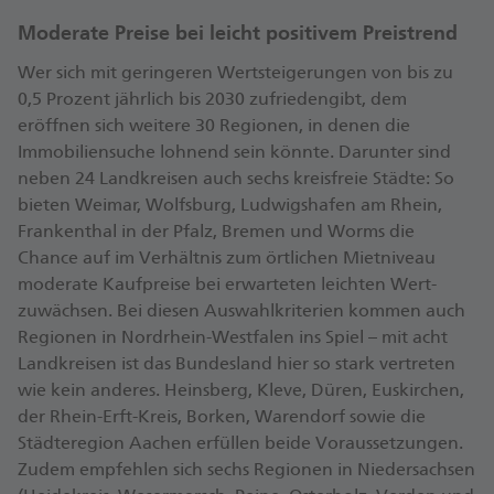
Moderate Preise bei leicht positivem Preistrend
Wer sich mit geringeren Wert­steigerungen von bis zu
0,5 Prozent jährlich bis 2030 zufriedengibt, dem
eröffnen sich weitere 30 Regionen, in denen die
Immobilien­suche lohnend sein könnte. Darunter sind
neben 24 Landkreisen auch sechs kreisfreie Städte: So
bieten Weimar, Wolfsburg, Ludwigs­hafen am Rhein,
Frankenthal in der Pfalz, Bremen und Worms die
Chance auf im Verhältnis zum örtlichen Miet­niveau
moderate Kaufpreise bei erwarteten leichten Wert­
zuwächsen. Bei diesen Auswahl­kriterien kommen auch
Regionen in Nordrhein-Westfalen ins Spiel – mit acht
Land­kreisen ist das Bundes­land hier so stark vertreten
wie kein anderes. Heinsberg, Kleve, Düren, Euskirchen,
der Rhein-Erft-Kreis, Borken, Waren­dorf sowie die
Städteregion Aachen erfüllen beide Voraus­setzungen.
Zudem empfehlen sich sechs Regionen in Nieder­sachsen