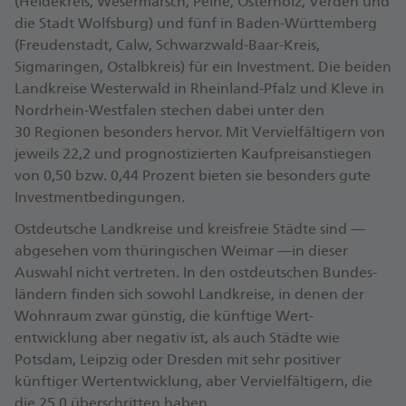
(Heidekreis, Weser­marsch, Peine, Osterholz, Verden und
die Stadt Wolfsburg) und fünf in Baden-Württemberg
(Freuden­stadt, Calw, Schwarzwald-Baar-Kreis,
Sigmaringen, Ostalbkreis) für ein Investment. Die beiden
Landkreise Wester­wald in Rheinland-Pfalz und Kleve in
Nordrhein-Westfalen stechen dabei unter den
30 Regionen besonders hervor. Mit Verviel­fältigern von
jeweils 22,2 und prognostizierten Kaufpreisanstiegen
von 0,50 bzw. 0,44 Prozent bieten sie besonders gute
Investmentbedingungen.
Ostdeutsche Land­kreise und kreis­freie Städte sind —
abgesehen vom thüringischen Weimar —in dieser
Auswahl nicht vertreten. In den ostdeutschen Bundes­
ländern finden sich sowohl Landkreise, in denen der
Wohnraum zwar günstig, die künftige Wert­
entwicklung aber negativ ist, als auch Städte wie
Potsdam, Leipzig oder Dresden mit sehr positiver
künftiger Wert­entwicklung, aber Verviel­fältigern, die
die 25,0 überschritten haben.