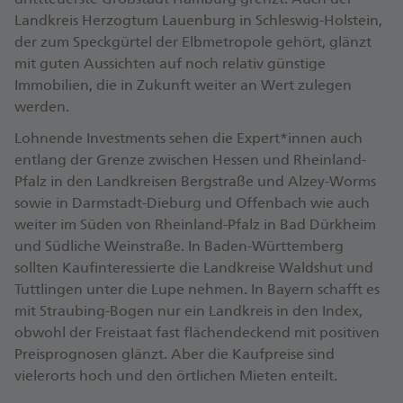
Landkreis Herzogtum Lauenburg in Schleswig-Holstein,
der zum Speck­gürtel der Elb­metropole gehört, glänzt
mit guten Aussichten auf noch relativ günstige
Immobilien, die in Zukunft weiter an Wert zulegen
werden.
Lohnende Invest­ments sehen die Expert*innen auch
entlang der Grenze zwischen Hessen und Rheinland-
Pfalz in den Land­kreisen Bergstraße und Alzey-Worms
sowie in Darmstadt-Dieburg und Offenbach wie auch
weiter im Süden von Rheinland-Pfalz in Bad Dürkheim
und Südliche Weinstraße. In Baden-Württemberg
sollten Kauf­interessierte die Landkreise Waldshut und
Tuttlingen unter die Lupe nehmen. In Bayern schafft es
mit Straubing-Bogen nur ein Landkreis in den Index,
obwohl der Freistaat fast flächen­deckend mit positiven
Preis­prognosen glänzt. Aber die Kauf­preise sind
vielerorts hoch und den örtlichen Mieten enteilt.