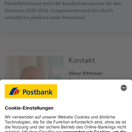
Modell­rechnung steht die Kauf­preis­prognose für den
Zeit­raum 2020-2030. Ausgewiesen wird der durch­
schnittliche jährliche reale Preistrend.
Kontakt
Oliver Rittmaier
Pressesprecher
oliver.rittmaier@
db.com
Bild-Download JPEG