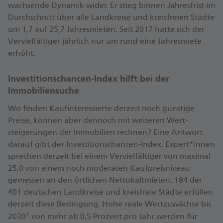
wachsende Dynamik wider. Er stieg binnen Jahres­frist im
Durch­schnitt über alle Land­kreise und kreisfreien Städte
um 1,7 auf 25,7 Jahres­mieten. Seit 2017 hatte sich der
Ver­viel­fältiger jährlich nur um rund eine Jahres­miete
erhöht.
Investitionschancen-Index hilft bei der
Immobiliensuche
Wo finden Kauf­interessierte derzeit noch günstige
Preise, können aber dennoch mit weiteren Wert­
steigerungen der Immobilien rechnen? Eine Antwort
darauf gibt der Investitions­chancen-Index. Expert*innen
sprechen derzeit bei einem Ver­viel­fältiger von maximal
25,0 von einem noch moderaten Kauf­preis­niveau
gemessen an den örtlichen Netto­kalt­mieten. 184 der
401 deutschen Land­kreise und kreis­freie Städte erfüllen
derzeit diese Bedingung. Hohe reale Wert­zu­wächse bis
1
2030
von mehr als 0,5 Prozent pro Jahr werden für