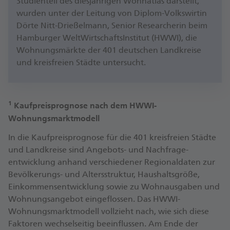
Studienteil des diesjährigen Wohnatlas darstellt,
wurden unter der Leitung von Diplom-Volkswirtin
Dörte Nitt-Drießelmann, Senior Researcherin beim
Hamburger WeltWirtschaftsInstitut (HWWI), die
Wohnungsmärkte der 401 deutschen Landkreise
und kreisfreien Städte untersucht.
1
Kaufpreisprognose nach dem HWWI-
Wohnungsmarktmodell
In die Kaufpreis­prognose für die 401 kreisfreien Städte
und Land­kreise sind Angebots- und Nachfrage­
entwicklung anhand verschiedener Regional­daten zur
Bevölkerungs- und Altersstruktur, Haushalts­größe,
Einkommens­entwicklung sowie zu Wohn­ausgaben und
Wohnungs­angebot eingeflossen. Das HWWI-
Wohnungs­markt­modell vollzieht nach, wie sich diese
Faktoren wechsel­seitig beeinflussen. Am Ende der