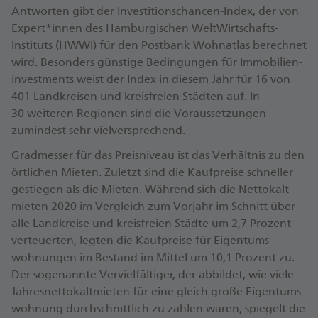
Antworten gibt der Investitions­chancen-Index, der von
Expert*innen des Hamburgischen Welt­Wirtschafts­
Instituts (HWWI) für den Postbank Wohnatlas berechnet
wird. Besonders günstige Bedingungen für Immobilien­
investments weist der Index in diesem Jahr für 16 von
401 Landkreisen und kreisfreien Städten auf. In
30 weiteren Regionen sind die Voraus­setzungen
zumindest sehr viel­versprechend.
Gradmesser für das Preisniveau ist das Verhältnis zu den
örtlichen Mieten. Zuletzt sind die Kaufpreise schneller
gestiegen als die Mieten. Während sich die Netto­kalt­
mieten 2020 im Vergleich zum Vorjahr im Schnitt über
alle Land­kreise und kreis­freien Städte um 2,7 Prozent
verteuerten, legten die Kauf­preise für Eigen­tums­
wohnungen im Bestand im Mittel um 10,1 Prozent zu.
Der sogenannte Ver­viel­fältiger, der abbildet, wie viele
Jahres­netto­kalt­mieten für eine gleich große Eigen­tums­
wohnung durch­schnittlich zu zahlen wären, spiegelt die