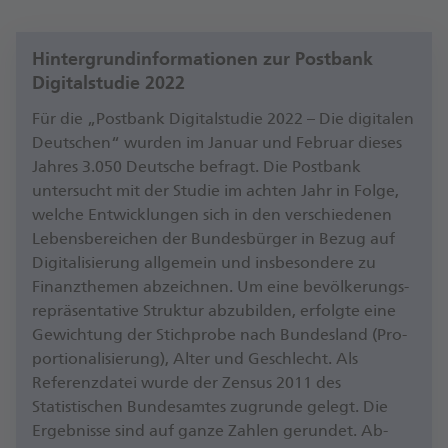
Hintergrundinformationen zur Postbank
Digitalstudie 2022
Für die „Postbank Digital­studie 2022 – Die digitalen
Deutschen“ wurden im Januar und Februar dieses
Jahres 3.050 Deutsche befragt. Die Postbank
untersucht mit der Studie im achten Jahr in Folge,
welche Ent­wick­lungen sich in den ver­schiedenen
Lebens­bereichen der Bundes­bürger in Bezug auf
Digita­lisierung allgemein und ins­besondere zu
Finanz­themen abzeichnen. Um eine be­völ­kerungs­
reprä­sen­tative Struktur ab­zu­bilden, erfolgte eine
Gewichtung der Stich­probe nach Bundes­land (Pro­
por­tiona­lisierung), Alter und Geschlecht. Als
Referenzdatei wurde der Zensus 2011 des
Statistischen Bundes­amtes zugrunde gelegt. Die
Ergebnisse sind auf ganze Zahlen gerundet. Ab­