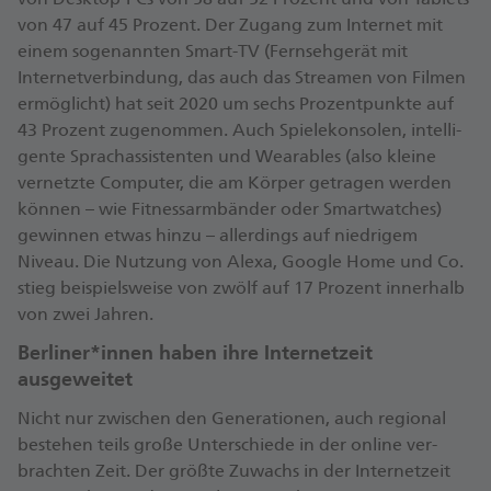
von 47 auf 45 Prozent. Der Zugang zum Internet mit
einem sogenannten Smart-TV (Fern­seh­gerät mit
Internet­ver­bindung, das auch das Streamen von Filmen
er­möglicht) hat seit 2020 um sechs Prozent­punkte auf
43 Prozent zu­ge­nommen. Auch Spiele­konsolen, intelli­
gente Sprach­assistenten und Wearables (also kleine
vernetzte Computer, die am Körper getragen werden
können – wie Fit­ness­arm­bänder oder Smart­watches)
gewinnen etwas hinzu – aller­dings auf niedrigem
Niveau. Die Nutzung von Alexa, Google Home und Co.
stieg beispiels­weise von zwölf auf 17 Prozent innerhalb
von zwei Jahren.
Berliner*innen haben ihre Internetzeit
ausgeweitet
Nicht nur zwischen den Generationen, auch regional
bestehen teils große Unter­schiede in der online ver­
brachten Zeit. Der größte Zuwachs in der Internet­zeit