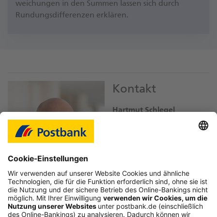
weichungen in den Summen lassen sich durch
Rundungs­differenzen erklären.
Kontakt
Hartmut Schlegel
Mediensprecher
hartmut.schlegel@
db.com
Download Bild JPEG