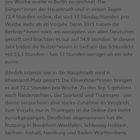
pro Woche wurde in Berlin ver­zeichnet. Die
Bürger*innen der Haupt­stadt sind in sieben Tagen
72,4 Stunden online, das sind 17,5&nsbp;Stunden pro
Woche mehr als im Vorjahr. Denn 2021 haben die
Berliner*innen noch am wenigsten von allen Deutschen
gesurft und brachten es nur auf 54,9 Stunden. In diesem
Jahr bilden die Nutzer*innen in Sachsen das Schluss­licht
mit 53,3 Stunden – fast 13 Stunden weniger als ein Jahr
zuvor.
Ähnlich intensiv wie in der Haupt­stadt wird in
Rheinland-Pfalz gesurft: Die Ein­wohner*innen bringen
es auf 72,2 Stunden pro Woche. Zu den Top 5 gehören
noch Nieder­sachsen, das Saarland und Thüringen - vier
davon verzeichnen eine starke Zu­nahme im Ver­gleich
zum Vor­jahr, nur in Thüringen ist die Online-Zeit leicht
zurück­gegangen. Deut­licher ab­genommen hat die
Nutzung in Nordrhein-Westfalen, Schleswig-Holstein,
Sachsen-Anhalt, Hamburg und Baden-Württemberg.