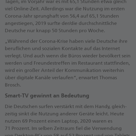
Tagen, im Vorjahr war es mit 65,1 Stunden etwa gleich
viel Online-Zeit. Aller­dings war die Nutzung im ersten
Corona-Jahr sprung­haft von 56,4 auf 65,1 Stunden
angestiegen, 2019 surfte der/die durchschnittliche
Deutsche nur knapp 50 Stunden pro Woche.
„Während der Corona-Krise haben viele Deutsche ihre
beruflichen und sozialen Kontakte auf das Internet
verlegt. Und auch wenn die Büros wieder be­völkert sein
werden und Freundes­treffen im Res­taurant statt­finden,
wird ein großer Anteil der Kommu­ni­kation weiterhin
über digitale Kanäle verlaufen“, erwartet Thomas
Brosch.
Smart-TV gewinnt an Bedeutung
Die Deutschen surfen ver­stärkt mit dem Handy, gleich­
zeitig sinkt die Nutzung anderer Geräte leicht. Heute
nutzen 69 Prozent einen Laptop, 2020 waren es
71 Prozent. Im selben Zeit­raum fiel die Ver­wendung
von Desktop-PCs von 58 auf 52 Prozent und von Tablets