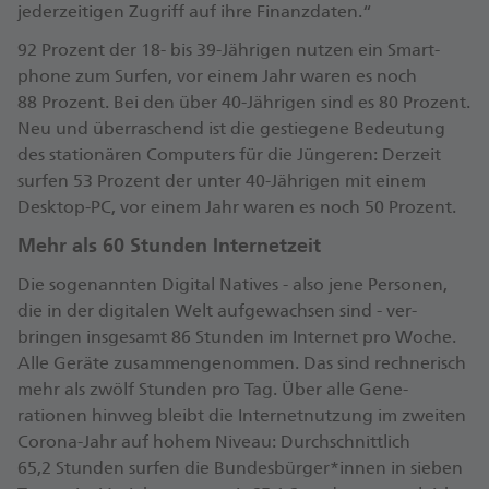
jeder­zeitigen Zugriff auf ihre Finanz­daten.“
92 Prozent der 18- bis 39-Jährigen nutzen ein Smart­
phone zum Surfen, vor einem Jahr waren es noch
88 Prozent. Bei den über 40-Jährigen sind es 80 Prozent.
Neu und über­raschend ist die ge­stiegene Be­deutung
des stationären Computers für die Jüngeren: Derzeit
surfen 53 Prozent der unter 40-Jährigen mit einem
Desktop-PC, vor einem Jahr waren es noch 50 Prozent.
Mehr als 60 Stunden Internetzeit
Die so­genannten Digital Natives - also jene Personen,
die in der digitalen Welt auf­ge­wachsen sind - ver­
bringen ins­gesamt 86 Stunden im Inter­net pro Woche.
Alle Geräte zu­sammen­ge­nommen. Das sind rech­nerisch
mehr als zwölf Stunden pro Tag. Über alle Gene­
rationen hinweg bleibt die Internet­nutzung im zweiten
Corona-Jahr auf hohem Niveau: Durch­schnitt­lich
65,2 Stunden surfen die Bundes­bürger*innen in sieben