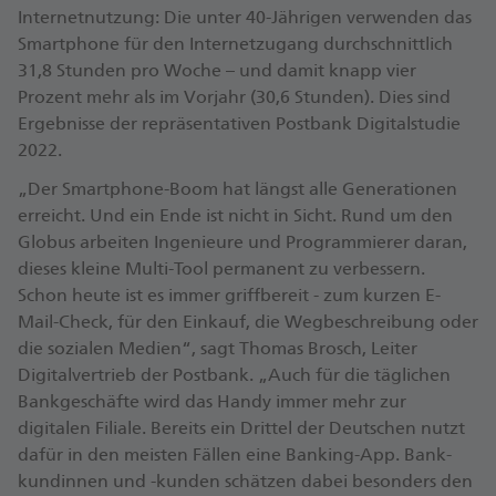
Internet­nutzung: Die unter 40-Jährigen verwenden das
Smart­phone für den Inter­net­zu­gang durch­schnittlich
31,8 Stunden pro Woche – und damit knapp vier
Prozent mehr als im Vorjahr (30,6 Stun­den). Dies sind
Ergeb­nisse der re­präsen­tativen Postbank Digital­studie
2022.
„Der Smart­phone-Boom hat längst alle Gene­ra­tionen
erreicht. Und ein Ende ist nicht in Sicht. Rund um den
Globus arbeiten Ingenieure und Pro­gram­mierer daran,
dieses kleine Multi-Tool permanent zu verbessern.
Schon heute ist es immer griffbereit - zum kurzen E-
Mail-Check, für den Einkauf, die Weg­beschreibung oder
die sozialen Medien“, sagt Thomas Brosch, Leiter
Digital­vertrieb der Postbank. „Auch für die täg­lichen
Bank­geschäfte wird das Handy immer mehr zur
digitalen Filiale. Bereits ein Drittel der Deutschen nutzt
dafür in den meisten Fällen eine Banking-App. Bank­
kundinnen und -kunden schätzen dabei besonders den