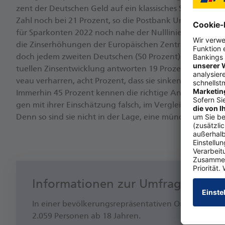
zent der Deut­schen Geld auf ein klas­si­sches Spar­kon­to ei
Zahl noch bei 21 Pro­zent, so die Post­bank Um­fra­ge. Wäh­
für Spar­kon­ten 2022 noch na­he der Null­li­nie ver­harr­ten
die Zins­er­hö­hun­gen der Eu­ro­päi­schen Zen­tral­bank deut­li
doch je­dem zwei­ten Deut­schen (50 Pro­zent) nicht be­ka
tu­el­len Zins­ent­wick­lung ant­wor­ten 19 Pro­zent, dass die
veau ver­har­ren, acht Pro­zent, dass sie sin­ken, und 24 Pr
Im­mer­hin 45 Pro­zent ken­nen die rich­ti­ge Ant­wort. Doch
gen mit ih­rer Ein­schät­zung falsch, im Ver­gleich zu 19 Pro­
Denn so sind sie nicht in der La­ge, ei­ne mün­di­ge An­la­ge
Informationen zur Umfrage
In ei­ner be­völ­ke­rungs­re­prä­sen­ta­ti­ven On­line-B
2.059 Per­so­nen ab 18 Jah­ren.