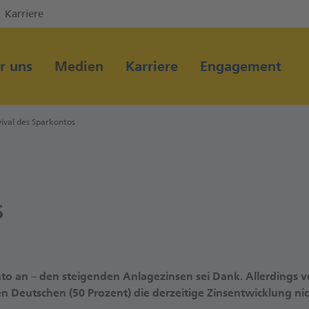
Karriere
Direkt zur Hauptnavigation (Enter drücken)
Direkt zum Hauptinhalt (Enter drücken)
r uns
Medien
Karriere
Engagement
Direkt zur Suche (Enter drücken)
ival des Sparkontos
s
o an – den steigenden Anlagezinsen sei Dank. Allerdings v
n Deutschen (50 Prozent) die derzeitige Zinsentwicklung ni