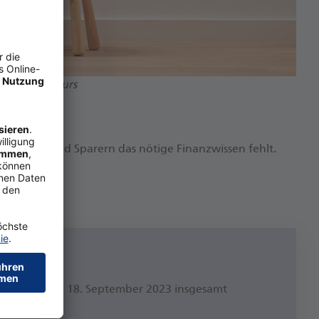
 / © Yuri Arcurs
 1,1 MB)
re­rin­nen und Spa­rern das nö­ti­ge Fi­nanz­wis­sen fehlt.
hen dem 15. und 18. Sep­tem­ber 2023 ins­ge­samt