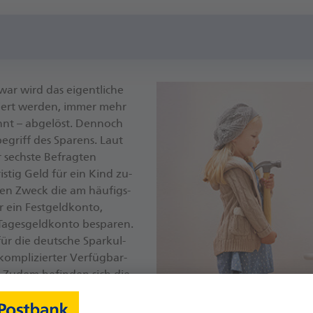
war wird das ei­gent­li­che
tiert wer­den, im­mer mehr
nnt – ab­ge­löst. Den­noch
be­griff des Spa­rens. Laut
 sechs­te Be­frag­ten
ris­tig Geld für ein Kind zu­
ie­sen Zweck die am häu­figs­
r ein Fest­geld­kon­to,
­ges­geld­kon­to be­spa­ren.
für die deut­sche Spar­kul­
kom­pli­zier­ter Ver­füg­bar­
„Zu­dem be­fin­den sich die
die­se Geld­an­la­ge wie­der
lich zah­len heu­te 27 Pro­