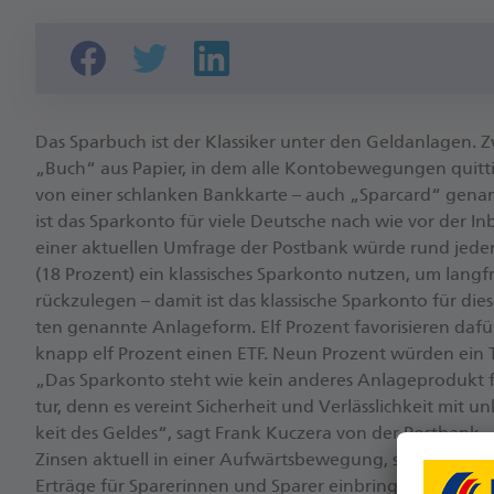
Das Spar­buch ist der Klas­si­ker un­ter den Geld­an­la­gen. Z
„Buch“ aus Pa­pier, in dem al­le Kon­to­be­we­gun­gen quit­
von ei­ner schlan­ken Bank­kar­te – auch „Spar­car­d“ ge­na
ist das Spar­kon­to für vie­le Deut­sche nach wie vor der In­
ei­ner ak­tu­el­len Um­fra­ge der Post­bank wür­de rund je­der
(18 Pro­zent) ein klas­si­sches Spar­kon­to nut­zen, um lang­f
rück­zu­le­gen – da­mit ist das klas­si­sche Spar­kon­to für d
ten ge­nann­te An­la­ge­form. Elf Pro­zent fa­vo­ri­sie­ren da­fü
knapp elf Pro­zent ei­nen ETF. Neun Pro­zent wür­den ein Ta
„Das Spar­kon­to steht wie kein an­de­res An­la­ge­pro­dukt 
tur, denn es ver­eint Si­cher­heit und Ver­läss­lich­keit mit un­
keit des Gel­des“, sagt Frank Kuc­ze­ra von der Post­bank. 
Zin­sen ak­tu­ell in ei­ner Auf­wärts­be­we­gung, so­dass auch 
Er­trä­ge für Spare­rin­nen und Spa­rer ein­bringt.“ Tat­säch­