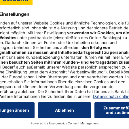
n – im Vor­jahr lag ih­re
rend die An­la­ge­zin­sen
, stie­gen sie 2023 durch
ch. Die­se Tat­sa­che ist je­
nnt: Ge­fragt nach der ak­
Bild Nr. 1694, Quelle: Postbank
 Zin­sen auf dem­sel­ben Ni­
Download Bild-Datei
(JPEG,
o­zent mit „weiß nich­t“.
 29 Pro­zent der Spa­rer lie­
zent der Nicht-Spa­rer. „Es ist er­schre­ckend, dass so vie­len Spa
­ent­schei­dung zu tref­fen.“
e­fra­gung in­ter­view­te You­Gov im Auf­trag der Post­bank zwi­sc