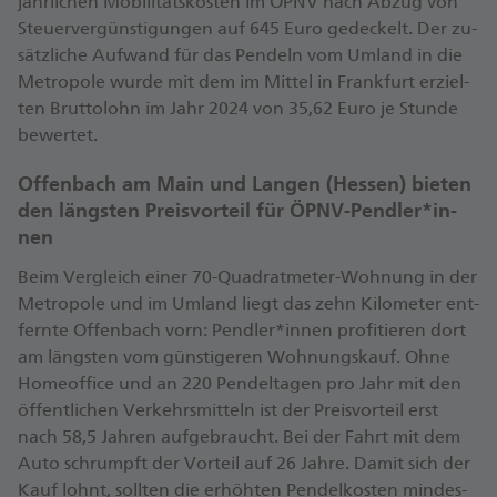
jähr­li­chen Mo­bi­li­täts­kos­ten im ÖPNV nach Ab­zug von
Steu­er­ver­güns­ti­gun­gen auf 645 Eu­ro ge­de­ckelt. Der zu­
sätz­li­che Auf­wand für das Pen­deln vom Um­land in die
Me­tro­po­le wur­de mit dem im Mit­tel in Frank­furt er­ziel­
ten Brut­to­lohn im Jahr 2024 von 35,62 Eu­ro je Stun­de
be­wer­tet.
Of­fen­bach am Main und Lan­gen (Hes­sen) bie­ten
den längs­ten Preis­vor­teil für ÖPNV-Pend­ler*in­
nen
Beim Ver­gleich ei­ner 70-Qua­drat­me­ter-Woh­nung in der
Me­tro­po­le und im Um­land liegt das zehn Ki­lo­me­ter ent­
fern­te Of­fen­bach vorn: Pend­ler*in­nen pro­fi­tie­ren dort
am längs­ten vom güns­ti­ge­ren Woh­nungs­kauf. Oh­ne
Ho­me­of­fice und an 220 Pen­del­ta­gen pro Jahr mit den
öf­fent­li­chen Ver­kehrs­mit­teln ist der Preis­vor­teil erst
nach 58,5 Jah­ren auf­ge­braucht. Bei der Fahrt mit dem
Au­to schrumpft der Vor­teil auf 26 Jah­re. Da­mit sich der
Kauf lohnt, soll­ten die er­höh­ten Pen­del­kos­ten min­des­