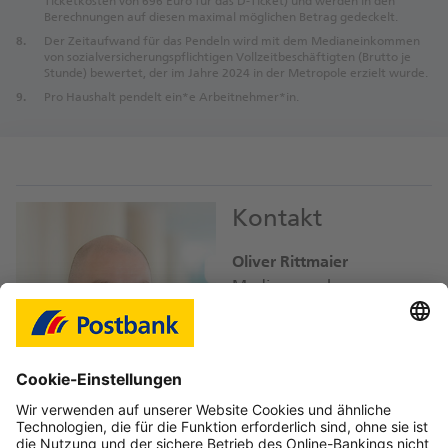
Ticketkosten von 696 Euro für das D-Ticket) und werden in den
Berechnungen auf diesen maximal möglichen Betrag gedeckelt.
Der Zeitaufwand für das Pendeln wird mit dem Medianeinkommen
von sozialversicherungspflichtigen Vollzeitbeschäftigten (Brutto je
Stunde) bewertet, der im Jahre 2024 in der Metropole erzielt wurde.
Pro Haushalt pendelt ein*e Arbeitnehmer*in.
Kontakt
Oliver Rittmaier
Mediensprecher
oliver.rittmaier@
db.com
Bild-Download JPEG