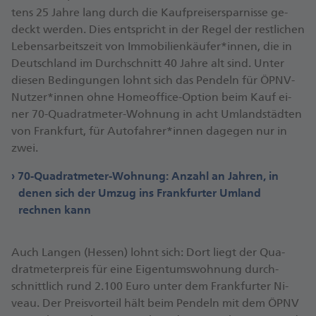
tens 25 Jah­re lang durch die Kauf­prei­ser­spar­nis­se ge­
deckt wer­den. Dies ent­spricht in der Re­gel der rest­li­chen
Le­bens­ar­beits­zeit von Im­mo­bi­li­en­käu­fer*in­nen, die in
Deutsch­land im Durch­schnitt 40 Jah­re alt sind. Un­ter
die­sen Be­din­gun­gen lohnt sich das Pen­deln für ÖPNV-
Nut­zer*in­nen oh­ne Ho­me­of­fice-Op­ti­on beim Kauf ei­
ner 70-Qua­drat­me­ter-Woh­nung in acht Um­land­städ­ten
von Frank­furt, für Au­to­fah­rer*in­nen da­ge­gen nur in
zwei.
70-Quadratmeter-Wohnung: Anzahl an Jahren, in
denen sich der Umzug ins Frankfurter Umland
rechnen kann
Auch Lan­gen (Hes­sen) lohnt sich: Dort liegt der Qua­
drat­me­ter­preis für ei­ne Ei­gen­tums­woh­nung durch­
schnitt­lich rund 2.100 Eu­ro un­ter dem Frank­fur­ter Ni­
veau. Der Preis­vor­teil hält beim Pen­deln mit dem ÖPNV