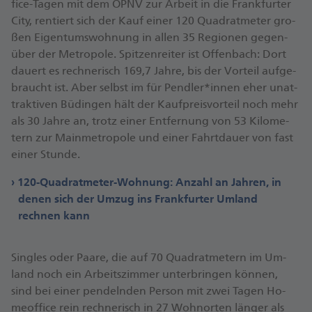
fice-Ta­gen mit dem ÖPNV zur Ar­beit in die Frank­fur­ter
Ci­ty, ren­tiert sich der Kauf ei­ner 120 Qua­drat­me­ter gro­
ßen Ei­gen­tums­woh­nung in al­len 35 Re­gio­nen ge­gen­
über der Me­tro­po­le. Spit­zen­rei­ter ist Of­fen­bach: Dort
dau­ert es rech­ne­risch 169,7 Jah­re, bis der Vor­teil auf­ge­
braucht ist. Aber selbst im für Pend­ler*in­nen eher un­at­
trak­ti­ven Bü­din­gen hält der Kauf­preis­vor­teil noch mehr
als 30 Jah­re an, trotz ei­ner Ent­fer­nung von 53 Ki­lo­me­
tern zur Main­me­tro­po­le und ei­ner Fahrt­dau­er von fast
ei­ner Stun­de.
120-Quadratmeter-Wohnung: Anzahl an Jahren, in
denen sich der Umzug ins Frankfurter Umland
rechnen kann
Sin­gles oder Paa­re, die auf 70 Qua­drat­me­tern im Um­
land noch ein Ar­beits­zim­mer un­ter­brin­gen kön­nen,
sind bei ei­ner pen­deln­den Per­son mit zwei Ta­gen Ho­
me­of­fice rein rech­ne­risch in 27 Wohn­or­ten län­ger als