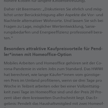
hö­he­re Kos­ten für län­ge­re Kin­der­be­treu­ung).
Da­her rät Beer­mann: „Dis­ku­tie­ren Sie ehr­lich und mög­
lichst un­ter Be­rück­sich­ti­gung al­ler As­pek­te die Vor- und
Nach­tei­le al­ter­na­ti­ver Wohn­or­te. Und las­sen Sie sich bei
Fra­gen zu La­ge, mög­li­cher Wert­ent­wick­lung, Sa­nie­
rungs­be­dar­fen und En­er­gie­ef­fi­zi­enz pro­fes­sio­nell be­ra­
ten.“
Be­son­ders at­trak­ti­ve Kauf­preis­vor­tei­le für Pend­
ler*in­nen mit Ho­me­of­fice-Op­ti­on
Mo­bi­les Ar­bei­ten und Ho­me­of­fice ge­hö­ren seit der Co­
ro­na-Pan­de­mie in vie­len Jobs zum Stan­dard. Das HW­WI
hat be­rech­net, wie lan­ge Käu­fer*in­nen vom güns­ti­ge­
ren Preis im Um­land pro­fi­tie­ren, wenn sie drei Ta­ge pro
Wo­che in Teil­zeit ar­bei­ten oder bei ei­ner Voll­zeit­tä­tig­
keit zwei Ta­ge im Ho­me­of­fice sind und der Preis 20 Pro­
zent über dem kreis­wei­ten Durch­schnitt liegt. Das Er­
geb­nis: Pen­delt das Haus­halts­mit­glied mit zwei Ho­me­of­