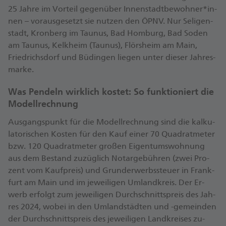
25 Jah­re im Vor­teil ge­gen­über In­nen­stadt­be­woh­ner*in­
nen – vor­aus­ge­setzt sie nut­zen den ÖPNV. Nur Se­li­gen­
stadt, Kron­berg im Tau­nus, Bad Hom­burg, Bad So­den
am Tau­nus, Kelk­heim (Tau­nus), Flörs­heim am Main,
Fried­richs­dorf und Bü­din­gen lie­gen un­ter die­ser Jah­res­
mar­ke.
Was Pen­deln wirk­lich kos­tet: So funk­tio­niert die
Mo­dell­rech­nung
Aus­gangs­punkt für die Mo­dell­rech­nung sind die kal­ku­
la­to­ri­schen Kos­ten für den Kauf ei­ner 70 Qua­drat­me­ter
bzw. 120 Qua­drat­me­ter gro­ßen Ei­gen­tums­woh­nung
aus dem Be­stand zu­züg­lich No­tar­ge­büh­ren (zwei Pro­
zent vom Kauf­preis) und Grund­er­werbs­steu­er in Frank­
furt am Main und im je­wei­li­gen Um­land­kreis. Der Er­
werb er­folgt zum je­wei­li­gen Durch­schnitts­preis des Jah­
res 2024, wo­bei in den Um­land­städ­ten und -ge­mein­den
der Durch­schnitts­preis des je­wei­li­gen Land­krei­ses zu­