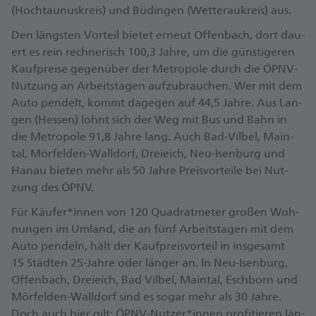
(Hoch­tau­nus­kreis) und Bü­din­gen (Wet­ter­au­kreis) aus.
Den längs­ten Vor­teil bie­tet er­neut Of­fen­bach, dort dau­
ert es rein rech­ne­risch 100,3 Jah­re, um die güns­ti­ge­ren
Kauf­prei­se ge­gen­über der Me­tro­po­le durch die ÖPNV-
Nut­zung an Ar­beits­ta­gen auf­zu­brau­chen. Wer mit dem
Au­to pen­delt, kommt da­ge­gen auf 44,5 Jah­re. Aus Lan­
gen (Hes­sen) lohnt sich der Weg mit Bus und Bahn in
die Me­tro­po­le 91,8 Jah­re lang. Auch Bad-Vil­bel, Main­
tal, Mör­fel­den-Wall­dorf, Drei­eich, Neu-Isen­burg und
Ha­nau bie­ten mehr als 50 Jah­re Preis­vor­tei­le bei Nut­
zung des ÖPNV.
Für Käu­fer*in­nen von 120 Qua­drat­me­ter gro­ßen Woh­
nun­gen im Um­land, die an fünf Ar­beits­ta­gen mit dem
Au­to pen­deln, hält der Kauf­preis­vor­teil in ins­ge­samt
15 Städ­ten 25-Jah­re oder län­ger an. In Neu-Isen­burg,
Of­fen­bach, Drei­eich, Bad Vil­bel, Main­tal, Esch­born und
Mör­fel­den-Wall­dorf sind es so­gar mehr als 30 Jah­re.
Doch auch hier gilt: ÖPNV-Nut­zer*in­nen pro­fi­tie­ren län­