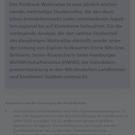
Der Post­bank Woh­nat­las ist ei­ne jähr­lich er­schei­
nen­de, mehr­tei­li­ge Stu­di­en­rei­he, die den deut­
schen Im­mo­bi­li­en­markt un­ter ver­schie­de­nen As­pek­
ten re­gio­nal bis auf Kreis­ebe­ne be­leuch­tet. Für die
vor­lie­gen­de Ana­ly­se, die den sieb­ten Stu­di­en­teil
des dies­jäh­ri­gen Woh­nat­las dar­stellt, wur­de un­ter
der Lei­tung von Di­plom-Volks­wir­tin Dör­te Nitt-Drie­
ßel­mann, Se­ni­or Re­se­ar­che­rin beim Ham­bur­ger
Welt­Wirt­schafts­In­sti­tut (HW­WI), die Im­mo­bi­li­en­
preis­ent­wick­lung in den 400 deut­schen Land­krei­sen
und kreis­frei­en Städ­ten un­ter­sucht.
An­nah­men und Be­rech­nun­gen der Pen­del­kos­ten
In kreisfreien Umlandstädten wird eine Eigentumswohnung von 70
oder 120 Quadratmetern zum Durchschnittspreis des Landkreises im
Jahre 2024 erworben. Für in Landkreisen gelegene größere
Kommunen erfolgt ein Preisaufschlag von 20 Prozent auf den
Durchschnittspreis des Landkreises. Alternativ wird eine