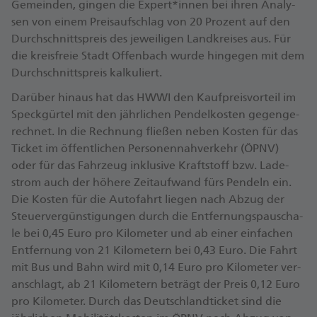
Ge­mein­den, gin­gen die Ex­pert*in­nen bei ih­ren Ana­ly­
sen von ei­nem Preis­auf­schlag von 20 Pro­zent auf den
Durch­schnitts­preis des je­wei­li­gen Land­krei­ses aus. Für
die kreis­freie Stadt Of­fen­bach wur­de hin­ge­gen mit dem
Durch­schnitts­preis kal­ku­liert.
Dar­über hin­aus hat das HW­WI den Kauf­preis­vor­teil im
Speck­gür­tel mit den jähr­li­chen Pen­del­kos­ten ge­gen­ge­
rech­net. In die Rech­nung flie­ßen ne­ben Kos­ten für das
Ti­cket im öf­fent­li­chen Per­so­nen­nah­ver­kehr (ÖPNV)
oder für das Fahr­zeug in­klu­si­ve Kraft­stoff bzw. La­de­
strom auch der hö­he­re Zeit­auf­wand fürs Pen­deln ein.
Die Kos­ten für die Au­to­fahrt lie­gen nach Ab­zug der
Steu­er­ver­güns­ti­gun­gen durch die Ent­fer­nungs­pau­scha­
le bei 0,45 Eu­ro pro Ki­lo­me­ter und ab ei­ner ein­fa­chen
Ent­fer­nung von 21 Ki­lo­me­tern bei 0,43 Eu­ro. Die Fahrt
mit Bus und Bahn wird mit 0,14 Eu­ro pro Ki­lo­me­ter ver­
an­schlagt, ab 21 Ki­lo­me­tern be­trägt der Preis 0,12 Eu­ro
pro Ki­lo­me­ter. Durch das Deutsch­land­ti­cket sind die