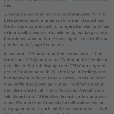
ger.
„In ei­ni­gen Re­gio­nen hält der Kauf­preis­vor­teil für grö­
ße­re Ei­gen­tums­woh­nun­gen so lan­ge an, dass sich ein
Kauf im Speck­gür­tel auch für jün­ge­re Fa­mi­li­en und Paa­
re lohnt, selbst wenn ein Fa­mi­li­en­mit­glied das ge­sam­te
Be­rufs­le­ben über an fünf Ar­beits­ta­gen in die Groß­stadt
pen­deln mus­s“, sagt Beer­mann.
In wei­te­ren 22 Städ­ten und Ge­mein­den lohnt sich der
Kauf ei­ner 120-Qua­drat­me­ter-Woh­nung für Pend­ler*in­
nen, die an fünf Ar­beits­ta­gen den ÖPNV nut­zen, we­ni­
ger als 50, aber mehr als 25 Jah­re lang. Al­ler­dings sind
bei­spiels­wei­se Nid­derau (Main-Kin­zig-Kreis) und Rö­der­
mark (Of­fen­bach) we­ni­ger gut an Frank­furt an­ge­bun­
den, die ein­fa­che Fahrt mit öf­fent­li­chen Ver­kehrs­mit­
teln dau­ert rund 40 Mi­nu­ten. Je nach Ent­fer­nung zwi­
schen Wohn­ort und Ar­beits­stät­te fällt wei­te­re Zeit an,
die ge­ge­be­nen­falls auch mit Kos­ten ver­bun­den ist (z. B.