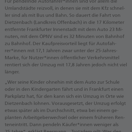
Für pen­deln­de Au­to­fah­rer*in­nen sind vor al­lem die
Um­land­städ­te reiz­voll, in de­nen sie mit dem Kfz schnel­
ler sind als mit Bus und Bahn. So dau­ert die Fahrt von
Diet­zen­bach (Land­kreis Of­fen­bach) in die 17 Ki­lo­me­ter
ent­fern­te Frank­fur­ter In­nen­stadt mit dem Au­to 23 Mi­
nu­ten, mit dem ÖPNV sind es 32 Mi­nu­ten von Bahn­hof
zu Bahn­hof. Der Kauf­preis­vor­teil liegt für Au­to­fah­
rer*in­nen mit 17,1 Jah­ren zwar un­ter der 25-Jah­res-
Mar­ke, für Nut­zer*in­nen öf­fent­li­cher Ver­kehrs­mit­tel
ren­tiert sich der Um­zug mit 17,8 Jah­ren je­doch nicht viel
län­ger.
„Wer sei­ne Kin­der oh­ne­hin mit dem Au­to zur Schu­le
oder in den Kin­der­gar­ten fährt und in Frank­furt ei­nen
Park­platz hat, für den kann sich ein Um­zug in Or­te wie
Diet­zen­bach loh­nen. Vor­aus­ge­setzt, der Um­zug er­folgt
et­was spä­ter als im Durch­schnitt, et­wa bei ei­nem ge­
plan­ten Ar­beit­ge­ber­wech­sel oder ei­nem frü­he­ren Ren­
ten­ein­tritt. Dann pen­deln Käu­fer*in­nen we­ni­ger als
25 Jah­re“, er­klärt Beer­mann. „Trotz­dem gilt: Wer den