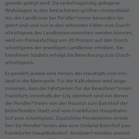
grun­de ge­legt wird. Da ver­kehrs­güns­tig ge­le­ge­ne
Wohn­la­gen in den be­trach­te­ten grö­ß­ten Um­land­städ­
ten der Land­krei­se bei Pend­ler*in­nen be­son­ders be­
gehrt sind und nur in den sel­tens­ten Fäl­len zum Durch­
schnitts­preis des Land­krei­ses er­wor­ben wer­den kön­nen,
wird ein Preis­auf­schlag von 20 Pro­zent auf den Durch­
schnitts­preis der je­wei­li­gen Land­krei­se er­ho­ben. Bei
kreis­frei­en Städ­ten er­folgt die Be­rech­nung zum Durch­
schnitts­preis.
Es pen­delt je­weils ei­ne Per­son des Haus­halts vom Um­
land in die Me­tro­po­le. Für die Kal­ku­la­ti­on wird an­ge­
nom­men, dass die Fahrt­zei­ten für die Be­woh­ner*in­nen
Frank­furts in­ner­halb der Ci­ty iden­tisch sind mit de­nen
der Pend­ler*in­nen von der Haus­tür zum Bahn­hof der
be­tref­fen­den Stadt und vom Frank­fur­ter Haupt­bahn­
hof zum Ar­beits­platz. Zu­sätz­li­che Pen­del­zei­ten ent­ste­
hen für Pend­ler*in­nen al­so vom Um­land-Bahn­hof zum
Frank­fur­ter Haupt­bahn­hof. Ana­ly­siert wur­den so­wohl