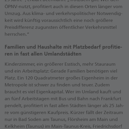
ÖPNV-nutzt, pro­fi­tiert auch in die­sen Or­ten län­ger vom
Um­zug. Aus kli­ma- und ver­kehrs­po­li­ti­scher Not­wen­dig­
keit wird künf­tig vor­aus­sicht­lich ei­ne noch grö­ße­re
Preis­dif­fe­renz zu­guns­ten öf­fent­li­cher Ver­kehrs­mit­tel
herr­schen.“
Fa­mi­li­en und Haus­hal­te mit Platz­be­darf pro­fi­tie­
ren in fast al­len Umlandstädten
Kin­der­zim­mer, ein grö­ße­rer Ess­tisch, mehr Stau­raum
und ein Ar­beits­platz: Ge­ra­de Fa­mi­li­en be­nö­ti­gen viel
Platz. Ein 120 Qua­drat­me­ter gro­ßes Ei­gen­heim in der
Me­tro­po­le ist schwer zu fin­den und teu­er. Zu­dem
braucht es viel Ei­gen­ka­pi­tal. Wer im Um­land kauft und
an fünf Ar­beits­ta­gen mit Bus und Bahn nach Frank­furt
pen­delt, pro­fi­tiert in fast al­len Städ­ten län­ger als 25 Jah­
re vom güns­ti­ge­ren Kauf­preis. Kür­zer fällt der Zeit­raum
nur in Bad So­den am Tau­nus, Flörs­heim am Main und
Kelk­heim (Tau­nus) im Main-Tau­nus-Kreis, Fried­richs­dorf