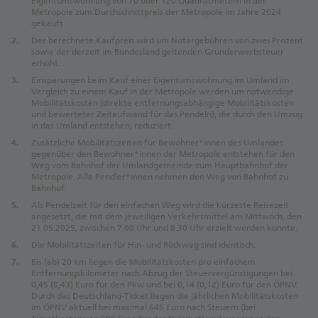
Eigentumswohnung von 70 oder 120 Quadratmetern in der
Metropole zum Durchschnittpreis der Metropole im Jahre 2024
gekauft.
Der berechnete Kaufpreis wird um Notargebühren von zwei Prozent
sowie der derzeit im Bundesland geltenden Grunderwerbsteuer
erhöht.
Einsparungen beim Kauf einer Eigentumswohnung im Umland im
Vergleich zu einem Kauf in der Metropole werden um notwendige
Mobilitätskosten (direkte entfernungsabhängige Mobilitätskosten
und bewerteter Zeitaufwand für das Pendeln), die durch den Umzug
in das Umland entstehen, reduziert.
Zusätzliche Mobilitätszeiten für Bewohner*innen des Umlandes
gegenüber den Bewohner*innen der Metropole entstehen für den
Weg vom Bahnhof der Umlandgemeinde zum Hauptbahnhof der
Metropole. Alle Pendler*innen nehmen den Weg von Bahnhof zu
Bahnhof.
Als Pendelzeit für den einfachen Weg wird die kürzeste Reisezeit
angesetzt, die mit dem jeweiligen Verkehrsmittel am Mittwoch, den
21.05.2025, zwischen 7.00 Uhr und 8.30 Uhr erzielt werden konnte.
Die Mobilitätszeiten für Hin- und Rückweg sind identisch.
Bis (ab) 20 km liegen die Mobilitätskosten pro einfachem
Entfernungskilometer nach Abzug der Steuervergünstigungen bei
0,45 (0,43) Euro für den Pkw und bei 0,14 (0,12) Euro für den ÖPNV.
Durch das Deutschland-Ticket liegen die jährlichen Mobilitätskosten
im ÖPNV aktuell bei maximal 645 Euro nach Steuern (bei