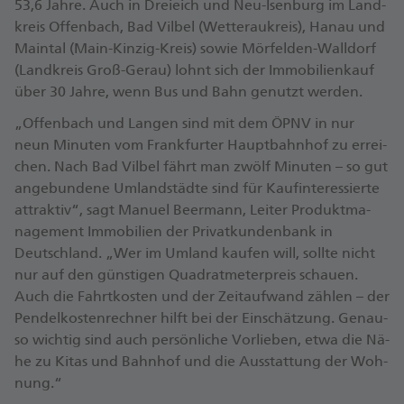
53,6 Jah­re. Auch in Drei­eich und Neu-Isen­burg im Land­
kreis Of­fen­bach, Bad Vil­bel (Wet­ter­au­kreis), Ha­nau und
Main­tal (Main-Kin­zig-Kreis) so­wie Mör­fel­den-Wall­dorf
(Land­kreis Groß-Gerau) lohnt sich der Im­mo­bi­li­en­kauf
über 30 Jah­re, wenn Bus und Bahn ge­nutzt wer­den.
„Of­fen­bach und Lan­gen sind mit dem ÖPNV in nur
neun Mi­nu­ten vom Frank­fur­ter Haupt­bahn­hof zu er­rei­
chen. Nach Bad Vil­bel fährt man zwölf Mi­nu­ten – so gut
an­ge­bun­de­ne Um­land­städ­te sind für Kauf­in­ter­es­sier­te
at­trak­ti­v“, sagt Ma­nu­el Beer­mann, Lei­ter Pro­dukt­ma­
nage­ment Im­mo­bi­li­en der Pri­vat­kun­den­bank in
Deutsch­land. „Wer im Um­land kau­fen will, soll­te nicht
nur auf den güns­ti­gen Qua­drat­me­ter­preis schau­en.
Auch die Fahrt­kos­ten und der Zeit­auf­wand zäh­len – der
Pen­del­kos­ten­rech­ner hilft bei der Ein­schät­zung. Ge­nau­
so wich­tig sind auch per­sön­li­che Vor­lie­ben, et­wa die Nä­
he zu Ki­tas und Bahn­hof und die Aus­stat­tung der Woh­
nung.“