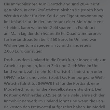
Die Im­mo­bi­li­en­prei­se in Deutsch­land sind 2024 leicht
ge­sun­ken, in den Groß­städ­ten blei­ben sie je­doch hoch.
Wer sich da­her für den Kauf ei­ner Ei­gen­tums­woh­nung
im Um­land statt in der In­nen­stadt ei­ner Me­tro­po­le ent­
schei­det, kann wei­ter­hin Geld spa­ren. In Frank­furt
am Main lag der durch­schnitt­li­che Qua­drat­me­ter­preis
für Be­stands­bau­ten bei 6.160 Eu­ro. Im Um­land war
Wohn­ei­gen­tum da­ge­gen im Schnitt min­des­tens
2.000 Eu­ro güns­ti­ger.
Doch aus dem Um­land in die Frank­fur­ter In­nen­stadt zur
Ar­beit zu pen­deln, kos­tet Zeit und Geld: Wer im Um­
land wohnt, zahlt mehr für Kraft­stoff, La­de­strom oder
ÖPNV-Ti­ckets und ver­liert Zeit. Das Ham­bur­gi­sche Welt­
Wirt­schafts­In­sti­tut (HW­WI) hat für die Postbank ei­ne
Mo­dell­rech­nung für die Pen­del­kos­ten ent­wi­ckelt. Der
Postbank Woh­nat­las 2025 zeigt, wie vie­le Jah­re sich der
Im­mo­bi­li­en­er­werb im Um­land lohnt und wann die Pen­
del­kos­ten den Preis­vor­teil auf­ge­zehrt ha­ben. Im Mo­dell