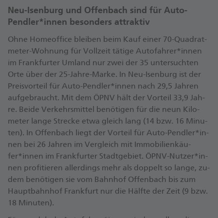
Neu-Isen­burg und Of­fen­bach sind für Au­to-
Pend­ler*in­nen be­son­ders attraktiv
Oh­ne Ho­me­of­fice blei­ben beim Kauf ei­ner 70-Qua­drat­
me­ter-Woh­nung für Voll­zeit tä­ti­ge Au­to­fah­rer*in­nen
im Frank­fur­ter Um­land nur zwei der 35 un­ter­such­ten
Or­te über der 25-Jah­re-Mar­ke. In Neu-Isen­burg ist der
Preis­vor­teil für Au­to-Pend­ler*in­nen nach 29,5 Jah­ren
auf­ge­braucht. Mit dem ÖPNV hält der Vor­teil 33,9 Jah­
re. Bei­de Ver­kehrs­mit­tel be­nö­ti­gen für die neun Ki­lo­
me­ter lan­ge Stre­cke et­wa gleich lang (14 bzw. 16 Mi­nu­
ten). In Of­fen­bach liegt der Vor­teil für Au­to-Pend­ler*in­
nen bei 26 Jah­ren im Ver­gleich mit Im­mo­bi­li­en­käu­
fer*in­nen im Frank­fur­ter Stadt­ge­biet. ÖPNV-Nut­zer*in­
nen pro­fi­tie­ren al­ler­dings mehr als dop­pelt so lan­ge, zu­
dem be­nö­ti­gen sie vom Bahn­hof Of­fen­bach bis zum
Haupt­bahn­hof Frank­furt nur die Hälf­te der Zeit (9 bzw.
18 Mi­nu­ten).