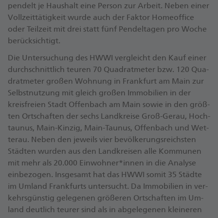
pen­delt je Haus­halt ei­ne Per­son zur Ar­beit. Ne­ben ei­ner
Voll­zeit­tä­tig­keit wur­de auch der Fak­tor Ho­me­of­fice
oder Teil­zeit mit drei statt fünf Pen­del­ta­gen pro Wo­che
be­rück­sich­tigt.
Die Un­ter­su­chung des HW­WI ver­gleicht den Kauf ei­ner
durch­schnitt­lich teu­ren 70 Qua­drat­me­ter bzw. 120 Qua­
drat­me­ter gro­ßen Woh­nung in Frank­furt am Main zur
Selbst­nut­zung mit gleich gro­ßen Im­mo­bi­li­en in der
kreis­frei­en Stadt Of­fen­bach am Main so­wie in den grö­ß­
ten Ort­schaf­ten der sechs Land­krei­se Groß-Gerau, Hoch­
tau­nus, Main-Kin­zig, Main-Tau­nus, Of­fen­bach und Wet­
terau. Ne­ben den je­weils vier be­völ­ke­rungs­reichs­ten
Städ­ten wur­den aus den Land­krei­sen al­le Kom­mu­nen
mit mehr als 20.000 Ein­woh­ner*in­nen in die Ana­ly­se
ein­be­zo­gen. Ins­ge­samt hat das HW­WI so­mit 35 Städ­te
im Um­land Frank­furts un­ter­sucht. Da Im­mo­bi­li­en in ver­
kehrs­güns­tig ge­le­ge­nen grö­ße­ren Ort­schaf­ten im Um­
land deut­lich teu­rer sind als in ab­ge­le­ge­nen klei­ne­ren