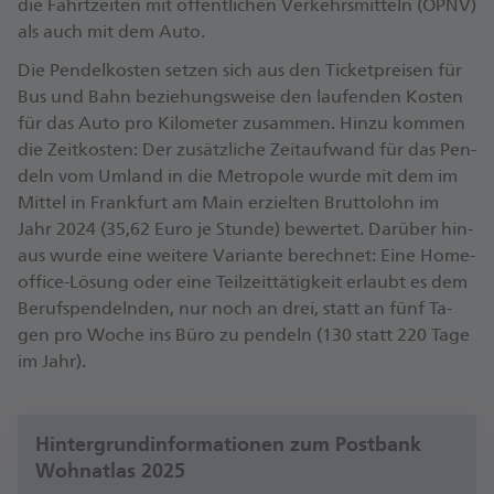
die Fahrt­zei­ten mit öf­fent­li­chen Ver­kehrs­mit­teln (ÖPNV)
als auch mit dem Au­to.
Die Pen­del­kos­ten set­zen sich aus den Ti­cket­prei­sen für
Bus und Bahn be­zie­hungs­wei­se den lau­fen­den Kos­ten
für das Au­to pro Ki­lo­me­ter zu­sam­men. Hin­zu kom­men
die Zeit­kos­ten: Der zu­sätz­li­che Zeit­auf­wand für das Pen­
deln vom Um­land in die Me­tro­po­le wur­de mit dem im
Mit­tel in Frank­furt am Main er­ziel­ten Brut­to­lohn im
Jahr 2024 (35,62 Eu­ro je Stun­de) be­wer­tet. Dar­über hin­
aus wur­de ei­ne wei­te­re Va­ri­an­te be­rech­net: Ei­ne Ho­me­
of­fice-Lö­sung oder ei­ne Teil­zeit­tä­tig­keit er­laubt es dem
Be­rufs­pen­deln­den, nur noch an drei, statt an fünf Ta­
gen pro Wo­che ins Bü­ro zu pen­deln (130 statt 220 Ta­ge
im Jahr).
Hinter­grund­infor­ma­tionen zum Postbank
Wohn­atlas 2025