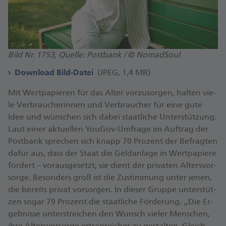
Bild Nr. 1753, Quelle: Postbank / © NomadSoul
Download Bild-Datei
(JPEG, 1,4 MB)
Mit Wert­pa­pie­ren für das Al­ter vor­zu­sor­gen, hal­ten vie­
le Ver­brau­che­rin­nen und Ver­brau­cher für ei­ne gu­te
Idee und wün­schen sich da­bei staat­li­che Un­ter­stüt­zung.
Laut ei­ner ak­tu­el­len You­Gov-Um­fra­ge im Auf­trag der
Post­bank spre­chen sich knapp 70 Pro­zent der Be­frag­ten
da­für aus, dass der Staat die Geld­an­la­ge in Wert­pa­pie­re
för­der­t – vor­aus­ge­setzt, sie dient der pri­va­ten Al­ters­vor­
sor­ge. Be­son­ders groß ist die Zu­stim­mung un­ter je­nen,
die be­reits pri­vat vor­sor­gen. In die­ser Grup­pe un­ter­stüt­
zen so­gar 79 ­Pro­zent die staat­li­che För­de­rung. „Die Er­
geb­nis­se un­ter­strei­chen den Wunsch vie­ler Men­schen,
ih­re Al­ters­vor­sor­ge er­trag­rei­cher zu ge­stal­ten. Gleich­