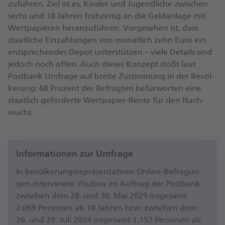
zu­füh­ren. Ziel ist es, Kin­der und Ju­gend­li­che zwi­schen
sechs und 18 Jah­ren früh­zei­tig an die Geld­an­la­ge mit
Wert­pa­pie­ren her­an­zu­füh­ren. Vor­ge­se­hen ist, dass
staat­li­che Ein­zah­lun­gen von mo­nat­lich zehn Eu­ro ein
ent­spre­chen­des De­pot un­ter­stüt­zen – vie­le De­tails sind
je­doch noch of­fen. Auch die­ses Kon­zept stö­ßt laut
Postbank Um­fra­ge auf brei­te Zu­stim­mung in der Be­völ­
ke­rung: 68 ­Pro­zent der Be­frag­ten be­für­wor­ten ei­ne
staat­lich ge­för­der­te Wert­pa­pier-Ren­te für den Nach­
wuchs.
Informationen zur Umfrage
In be­völ­ke­rungs­re­prä­sen­ta­ti­ven On­line-Be­fra­gun­
gen in­ter­view­te You­Gov im Auf­trag der Postbank
zwi­schen dem 28. und 30. Mai 2025 ins­ge­samt
2.069 Per­so­nen ab 18 Jah­ren bzw. zwi­schen dem
26. und 29. Ju­li 2024 ins­ge­samt 1.152 Per­so­nen ab