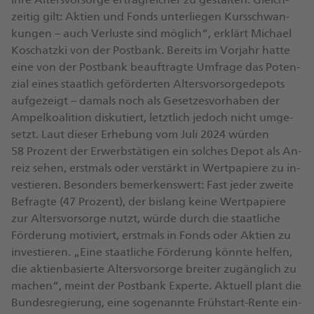
zei­tig gilt: Ak­ti­en und Fonds un­ter­lie­gen Kurs­schwan­
kun­gen – auch Ver­lus­te sind mög­li­ch“, er­klärt Mi­cha­el
Ko­schatz­ki von der Postbank. Be­reits im Vor­jahr hat­te
ei­ne von der Postbank be­auf­trag­te Um­fra­ge das Po­ten­
zi­al ei­nes staat­lich ge­för­der­ten Al­ters­vor­sor­ge­de­pots
auf­ge­zeig­t – da­mals noch als Ge­set­zes­vor­ha­ben der
Am­pel­ko­ali­ti­on dis­ku­tiert, letzt­lich je­doch nicht um­ge­
setzt. Laut die­ser Er­he­bung vom Ju­li 2024 wür­den
58 Pro­zent der Er­werbs­tä­ti­gen ein sol­ches De­pot als An­
reiz se­hen, erst­mals oder ver­stärkt in Wert­pa­pie­re zu in­
ves­tie­ren. Be­son­ders be­mer­kens­wert: Fast je­der zwei­te
Be­frag­te (47 ­Pro­zent), der bis­lang kei­ne Wert­pa­pie­re
zur Al­ters­vor­sor­ge nutzt, wür­de durch die staat­li­che
För­de­rung mo­ti­viert, erst­mals in Fonds oder Ak­ti­en zu
in­ves­tie­ren. „Ei­ne staat­li­che För­de­rung könn­te hel­fen,
die ak­ti­en­ba­sier­te Al­ters­vor­sor­ge brei­ter zu­gäng­lich zu
ma­chen“, meint der Postbank Ex­per­te. Ak­tu­ell plant die
Bun­des­re­gie­rung, ei­ne so­ge­nann­te Früh­start-Ren­te ein­