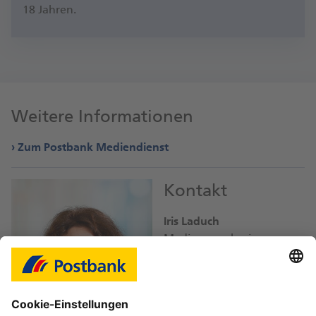
18 Jah­ren.
Weitere Informationen
Zum Postbank Mediendienst
Kontakt
Iris Laduch
Mediensprecherin
iris.laduch@
db.com
Bild-Download JPEG