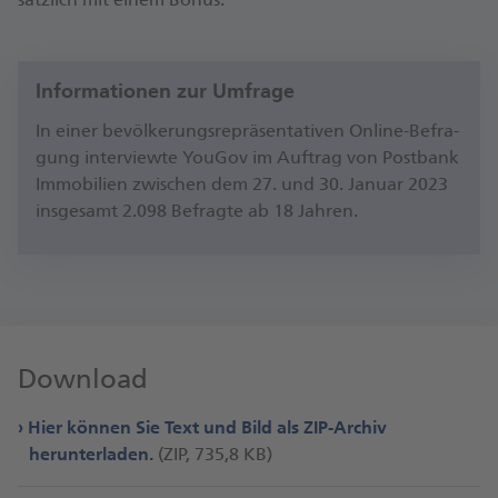
Informationen zur Umfrage
In ei­ner be­völ­ke­rungs­re­prä­sen­ta­ti­ven On­line-Be­fra­
gung in­ter­view­te You­Gov im Auf­trag von Post­bank
Im­mo­bi­li­en zwi­schen dem 27. und 30. Ja­nu­ar 2023
ins­ge­samt 2.098 Be­frag­te ab 18 Jah­ren.
Download
Hier können Sie Text und Bild als ZIP-Archiv
herunterladen.
(ZIP, 735,8 KB)