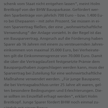
schenk vom Staat nicht ent­ge­hen las­sen“, meint Holm
Breit­kopf von der BHW Bau­spar­kas­se. Ge­för­dert wer­
den Spar­bei­trä­ge von jähr­lich 700 Eu­ro – bzw. 1.400 Eu­
ro bei Ehe­paa­ren – mit zehn Pro­zent. Sie müs­sen in ei­
nen Spar­ver­trag flie­ßen, der ei­ne „wohn­wirt­schaft­li­che
Ver­wen­dun­g“ der An­la­ge vor­sieht. In der Re­gel ist das
ein Bau­spar­ver­trag. An­spruch auf die För­de­rung ha­ben
Spa­rer ab 16 Jah­ren mit ei­nem zu ver­steu­ern­den Jah­res­
ein­kom­men von ma­xi­mal 35.000 Eu­ro, bei Ver­hei­ra­te­
ten gilt die Ein­kom­mens­gren­ze von 70.000 Eu­ro. Da­mit
die über die Ver­trags­lauf­zeit fest­ge­setz­te Prä­mie dem
Bau­spar­gut­ha­ben zu­ge­schla­gen wer­den kann, muss der
Spar­ver­trag bei Zu­tei­lung für ei­ne wohn­wirt­schaft­li­che
Maß­nah­me ver­wen­det wer­den. „Für jun­ge Bau­spa­rer,
die bei Ver­trags­ab­schluss un­ter 25 Jah­re alt wa­ren, gel­
ten be­son­de­re Be­din­gun­gen und Er­leich­te­run­gen. Die­
se soll­ten im Ein­zel­fall er­fragt wer­den“, er­klärt Holm
Breit­kopf. Jun­ge Spa­rer för­dert BHW noch ein­mal zu­
sätz­lich mit ei­nem Bo­nus.