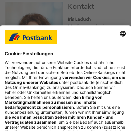
Kontakt
Iris Laduch
Mediensprecherin
iris.laduch@
db.com
Bild-Download JPEG
Folgen Sie uns