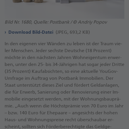
Bild Nr. 1680, Quelle: Postbank / © Andriy Popov
Download Bild-Datei
(JPEG, 693,2 KB)
In den ei­ge­nen vier Wän­den zu le­ben ist der Traum vie­
ler Men­schen. Je­der sechs­te Deut­sche (18 Pro­zent)
möch­te in den nächs­ten Jah­ren Wohn­ei­gen­tum er­wer­
ben, un­ter den 25- bis 34-Jäh­ri­gen hat so­gar je­der Drit­te
(35 Pro­zent) Kauf­ab­sich­ten, so ei­ne ak­tu­el­le You­Gov-
Um­fra­ge im Auf­trag von Post­bank Im­mo­bi­li­en. Der
Staat un­ter­stützt die­ses Ziel und för­dert Geld­an­la­gen,
die für Er­werb, Sa­nie­rung oder Re­no­vie­rung ei­ner Im­
mo­bi­lie ein­ge­setzt wer­den, mit der Woh­nungs­bau­prä­
mie. „Auch wenn die Höchst­prä­mie von 70 Eu­ro im Jahr
– bzw. 140 Eu­ro für Ehe­paa­re – an­ge­sichts der ho­hen
Haus- und Woh­nungs­prei­se recht über­schau­bar er­
scheint, soll­ten sich För­der­be­rech­tig­te das Geld­ge­