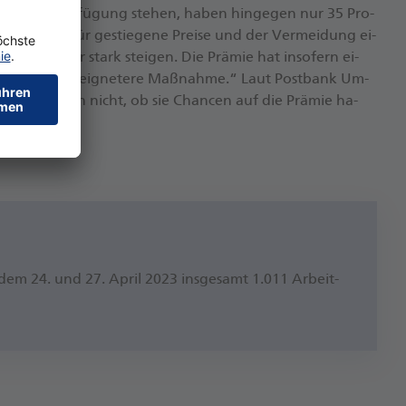
­nat zur Ver­fü­gung ste­hen, ha­ben hin­ge­gen nur 35 Pro­
 Aus­gleich für ge­stie­ge­ne Prei­se und der Ver­mei­dung ei­
nur we­ni­ger stark stei­gen. Die Prä­mie hat in­so­fern ei­
­cher­lich die ge­eig­ne­te­re Maß­nah­me.“ Laut Post­bank Um­
 Pro­zent wis­sen nicht, ob sie Chan­cen auf die Prä­mie ha­
en dem 24. und 27. April 2023 ins­ge­samt 1.011 Ar­beit­