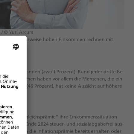
 / © Yuri Arcurs
inem vergleichsweise hohen Einkommen rechnen mit
 860,6 KB)
s­han­deln zu kön­nen (zwölf Pro­zent). Rund je­der drit­te Be­
­he­res Ein­kom­men ha­ben vor al­lem die Men­schen, die ein
­zah­len kann (46 Pro­zent), hat kei­ne Aus­sicht auf hö­he­re
a­ti­ons­aus­gleichs­prä­mie“ ih­re Ein­kom­mens­si­tua­ti­on
en noch bis En­de 2024 steu­er- und so­zi­al­ab­ga­be­frei aus­
gt, ha­ben die In­fla­ti­ons­prä­mie be­reits er­hal­ten oder