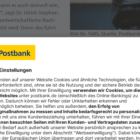
 kann es auch sinn­voll sein,
“, sagt Dr. Ul­rich Ste­phan.
mt­wirt­schaft­li­che Nach­
facht wird. Denn das führt
Bild Nr. 1685, Quelle: Postbank
Vor allem Beschäftigte mit e
leer aus
einer Gehaltserhöhung
Download Bild-Datei
(JPEG,
Pro­zent) in den kom­men­den
 von ih­nen (25 Pro­zent)
ei­nen Ta­rif­ab­schluss oder dar­auf, in­di­vi­du­ell mehr Lohn au
Ge­halt in ab­seh­ba­rer Zeit steigt. We­nig Hoff­nung auf ein hö
 Be­frag­te, der ak­tu­ell kaum sei­ne Le­bens­hal­tungs­kos­ten be
 als aus­rei­chend be­zeich­nen.
m­men ha­ben zu­dem deut­lich sel­te­ner Aus­sich­ten, dass die „In­fl
n­nen Ar­beit­ge­be­rin­nen und Ar­beit­ge­ber ih­ren Be­schäf­tig­t
­li­ches Haus­halts­net­to­ein­kom­men bei 2.500 Eu­ro und mehr lie