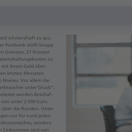
­zeit schmerz­haft zu spü­
 der Post­bank stö­ßt knapp
l­len Gren­zen. 21 Pro­zent
e­bens­hal­tungs­kos­ten zu
e mit ih­rem Geld über­
 den letz­ten Mo­na­ten
n Ni­veau. Vor al­lem die
Ver­brau­cher un­ter Druck“,
e­las­tet wer­den Be­schäf­
n von un­ter 2.500 Eu­ro.
 über die Run­den. Un­ter
e­gen nur für rund je­den
n öko­no­mi­sches, son­dern
­ten Ein­kom­men sind von