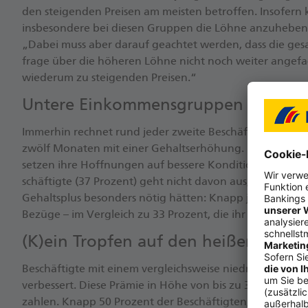
den stei­gen­den Prei­sen am meis­ten be­trof­fen. In­so­fern
ins­be­son­de­re bei die­sen Grup­pen die Löh­ne an­zu­he­ben
„Da­bei muss aber dar­auf ge­ach­tet wer­den, dass die ge­sa
fra­ge über die hö­he­ren Löh­ne nicht noch wei­ter an­ge­
wie­der­um zu stei­gen­den Prei­sen.“
Un­te­re Ein­kom­mens­grup­pen ge­hen 
Im­mer­hin rech­net rund je­der zwei­te Be­schäf­tig­te (54 
zwölf Mo­na­ten mit ei­ner Ge­halts­er­hö­hung. Die meis­ten
set­zen ih­re Hoff­nun­gen auf bes­se­re Kon­di­tio­nen durch 
schäf­tig­te (37 Pro­zent) geht nicht da­von aus, dass sein 
Ge­halts­plus be­son­ders nö­tig hät­ten: Knapp je­der zwei­te
Be­zü­ge – im Ver­gleich zu 33 Pro­zent, die ihr Ein­kom­men
(K)ein Trop­fen auf den hei­ßen Stein?
Be­schäf­tig­te mit ei­nem ver­gleichs­wei­se nied­ri­gen Ein­ko
ver­bes­sert. Die­se Prä­mie in Hö­he von bis zu 3.000 Eu­ro kö
zah­len. Knapp 50 Pro­zent der Be­schäf­tig­ten, de­ren mo­nat