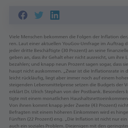
Vie­le Men­schen be­kom­men die Fol­gen der In­fla­ti­on der
ren. Laut ei­ner ak­tu­el­len You­Gov-Um­fra­ge im Auf­trag
je­der drit­te Be­schäf­tig­te (30 Pro­zent) an sei­ne fi­nan­zi­e
ge­ben an, dass ihr Ge­halt eher nicht aus­reicht, um ih­re L
be­zah­len; und knapp neun Pro­zent sa­gen so­gar, dass si
haupt nicht aus­kom­men. „Zwar ist die In­fla­ti­ons­ra­te in
leicht rück­läu­fig, liegt aber im­mer noch auf ei­nem ho­he
stei­gen­den Le­bens­mit­tel­prei­se set­zen die Bud­gets der 
er­klärt Dr. Ul­rich Ste­phan von der Post­bank. Be­son­ders b
tig­te mit ei­nem mo­nat­li­chen Haus­halts­net­to­ein­kom­me
Von ih­nen kommt knapp je­der Zwei­te (43 Pro­zent) nicht
Be­frag­ten mit ei­nem hö­he­ren Ein­kom­men wird es hin­g
Fünf­ten (22 Pro­zent) eng. „Die In­fla­ti­on ist nicht nur ei
auch ein so­zia­les Pro­blem. Die­je­ni­gen mit den ge­rings