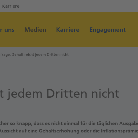
Karriere
Direkt zur Hauptnavigation (Enter drücken)
Direkt zum Hauptinhalt (Enter drücken)
r uns
Medien
Karriere
Engagement
Direkt zur Suche (Enter drücken)
rage: Gehalt reicht jedem Dritten nicht
t jedem Dritten nicht
her so knapp, dass es nicht einmal für die täglichen Ausgaben
ssicht auf eine Gehaltserhöhung oder die Inflationsprämie