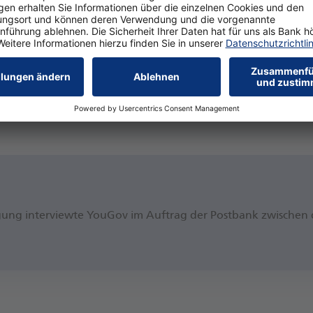
nen und Ar­beit­neh­mern, de­nen we­ni­ger als 2.500 Eu­ro im Mo
a­ti­ons­prä­mie ist si­cher­lich ein Mit­tel­weg zwi­schen ei­nem
Al­ler­dings wer­den die Prei­se in Zu­kunft kaum fal­len, son­dern 
ren nicht. Ein dau­er­haf­ter In­fla­ti­ons­aus­gleich wä­re hier si
er In­fla­ti­ons­prä­mie, 49 Pro­zent ge­hen leer aus, knapp sie­ben
e­fra­gung in­ter­view­te You­Gov im Auf­trag der Post­bank zwi­sch