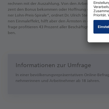
rech­nen mit der Aus­zah­lung. Von den Ar­beit­neh­me­rin­
zent den Bo­nus be­kom­men oder Hoff­nung dar­auf. „Die In­fl
ner Lohn-Preis-Spi­ra­le“, ord­net Dr. Ul­rich Ste­phan ein. „
nen Ein­mal­ef­fekt, hilft aber den Ärms­ten in den Fol­ge­jah­
fra­ge pro­fi­tie­ren 43 Pro­zent al­ler Be­schäf­tig­ten von d
ben.
Informationen zur Umfrage
In ei­ner be­völ­ke­rungs­re­prä­sen­ta­ti­ven On­line-B
neh­me­rin­nen und Ar­beit­neh­mer ab 18 Jah­ren.