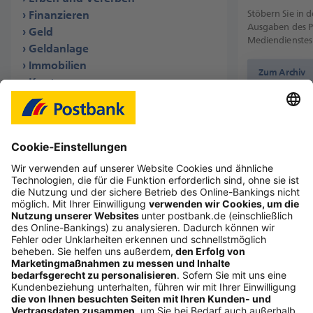
Stöbern Sie in 
Finanzieren
Ausgaben des 
Geld
Mediendienstes
Geldanlage
Immobilien
Zum Archiv
Konto
Kurzmeldungen
Sicherheit
Sparen
Umfrage
Versicherung
Wertpapiere
Folgen Sie uns