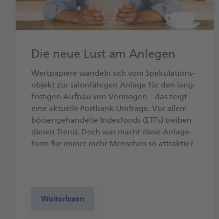
Die neue Lust am Anlegen
Wert­pa­pie­re wan­deln sich vom Spe­ku­la­ti­ons­
ob­jekt zur sa­lon­fä­hi­gen An­la­ge für den lang­
fris­ti­gen Auf­bau von Ver­mö­gen – das zeigt
eine ak­tu­el­le Postbank Um­fra­ge. Vor allem
bör­sen­ge­han­del­te In­dex­fonds (ETFs) trei­ben
die­sen Trend. Doch was macht diese An­la­ge­
form für immer mehr Men­schen so at­trak­tiv?
Weiterlesen