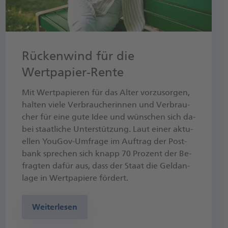
Rückenwind für die
Wertpapier-Rente
Mit Wert­pa­pie­ren für das Al­ter vor­zu­sor­gen,
hal­ten vie­le Ver­brau­che­rin­nen und Ver­brau­
cher für ei­ne gu­te Idee und wün­schen sich da­
bei staat­li­che Un­ter­stüt­zung. Laut ei­ner ak­tu­
el­len You­Gov-Um­fra­ge im Auf­trag der Post­
bank spre­chen sich knapp 70 Pro­zent der Be­
frag­ten da­für aus, dass der Staat die Geld­an­
la­ge in Wert­pa­pie­re för­der­t.
Weiterlesen