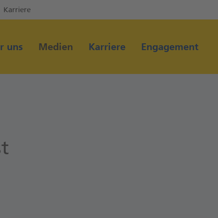
Karriere
Direkt zur Hauptnavigation (Enter drücken)
Direkt zum Hauptinhalt (Enter drücken)
r uns
Medien
Karriere
Engagement
Direkt zur Suche (Enter drücken)
t