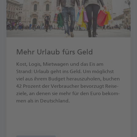
Mehr Urlaub fürs Geld
Kost, Lo­gis, Miet­wa­gen und das Eis am
Strand: Ur­laub geht ins Geld. Um mög­lichst
viel aus ih­rem Bud­get her­aus­zu­ho­len, bu­chen
42 Pro­zent der Ver­brau­cher be­vor­zugt Rei­se­
zie­le, an de­nen sie mehr für den Eu­ro be­kom­
men als in Deutsch­land.