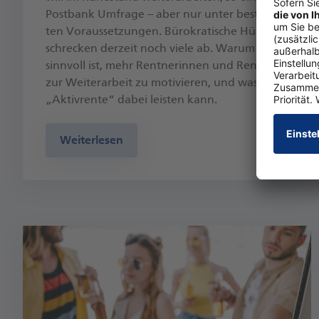
Postbank Umfrage – aber nur unter be­stimm­
ten Voraus­setzungen. Büro­kra­tische Hürden
schrecken derzeit noch viele ab. Warum es
sinnvoll ist, mehr Rent­nerinnen und Rent­ner
zur Weiter­arbeit zu motivieren, und was die
„Aktivrente“ dabei leisten kann.
Weiterlesen