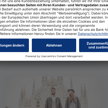
Die Menschen in Deutsch­land galten bislang
als aus­ge­sproche­ne Bar­geld­freun­de. Das
scheint Ge­schichte zu sein: Die Mehr­heit der
Ver­brau­cher bezahlt heute lieber bar­geld­los,
so eine aktuelle Postbank Umfrage. Vor allem
kon­takt­loses Zahlen ist beliebt.
Weiterlesen