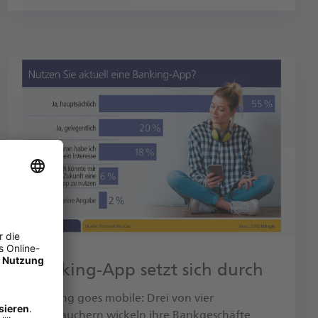
Banking-App setzt sich durch
Banking goes mobile: Drei von vier
Verbrauchern wickeln ihre Bankgeschäfte