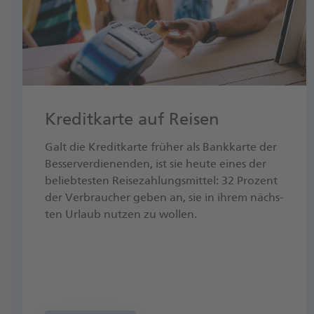
Kreditkarte auf Reisen
Galt die Kre­dit­kar­te frü­her als Bank­kar­te der
Bes­ser­ver­die­nen­den, ist sie heu­te ei­nes der
be­lieb­tes­ten Rei­se­zah­lungs­mit­tel: 32 Pro­zent
der Ver­brau­cher ge­ben an, sie in ih­rem nächs­
ten Ur­laub nut­zen zu wol­len.