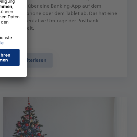
heute über eine Banking-App auf dem
Smartphone oder dem Tablet ab. Das hat eine
repräsentative Umfrage der Postbank
ermittelt.
Weiterlesen