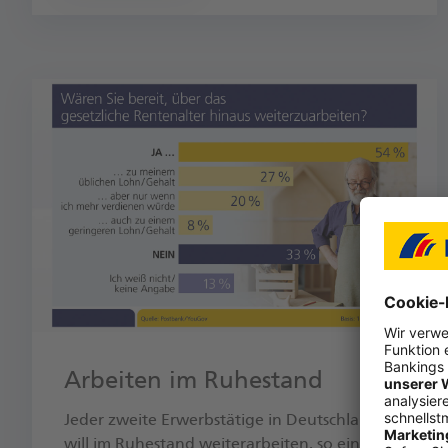
Arbeiten im Ruhestand
Jeder zweite Erwerbs­tätige in Deutsch­land
will im Ruhe­stand weiter­arbeiten, so eine