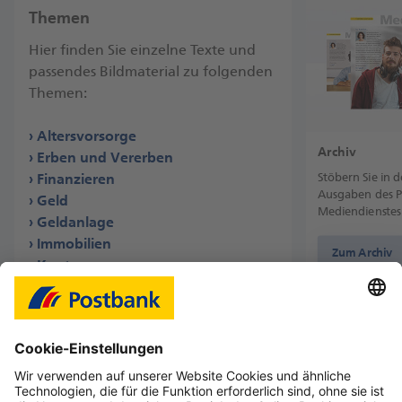
Themen
Hier finden Sie einzelne Texte und
passendes Bildmaterial zu folgenden
Themen:
Altersvorsorge
Archiv
Erben und Vererben
Stöbern Sie in 
Finanzieren
Ausgaben des 
Geld
Mediendienstes
Geldanlage
Immobilien
Zum Archiv
Konto
Kurzmeldungen
Sicherheit
Sparen
Umfrage
Versicherung
Wertpapiere