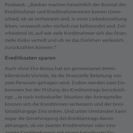
Postbank. „Banken machen hin­sicht­lich der Bonität der
Kredit­nehmer und Kredit­nehmerin­nen keinen Unter­
schied, ob sie ver­hei­ra­tet sind, in einer Liebes­be­ziehung
leben, ver­wandt oder ein­fach nur be­freun­det sind. Ent­
schei­dend ist, auf wie viele Kredit­nehmer sich das finan­
zielle Risi­ko ver­teilt und ob sie das Dar­lehen ver­lässlich
zurück­zahlen können.“
Kreditkosten sparen
Auch ohne Ehe-Bonus hat ein ge­mein­samer Immo­
bilien­kredit Vorteile, da die finan­zielle Be­las­tung von
zwei Per­sonen ge­tragen wird. Zudem werden zwei Ein­
kom­men bei der Prüfung des Kredit­antrags be­rück­sich­
tigt. „Je nach indi­vi­dueller Situation der Antrag­steller
können sich die Kon­di­tionen ver­bessern und der boni­
täts­ab­hängige Zins sinken. Und unter Um­ständen kann
sogar die Ge­nehmi­gung des Kredit­antrags davon
abhängen, ob ein zweiter Kredit­nehmer oder eine
zweite Kredit­nehmerin mit einem belast­baren Ein­