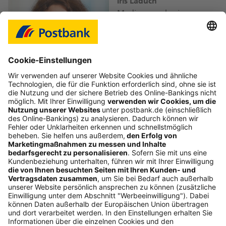
Iris Laduch
Mediensprecherin
iris.laduch@
db.com
Bild-Download JPEG
Folgen Sie uns
Postbank Newsletter