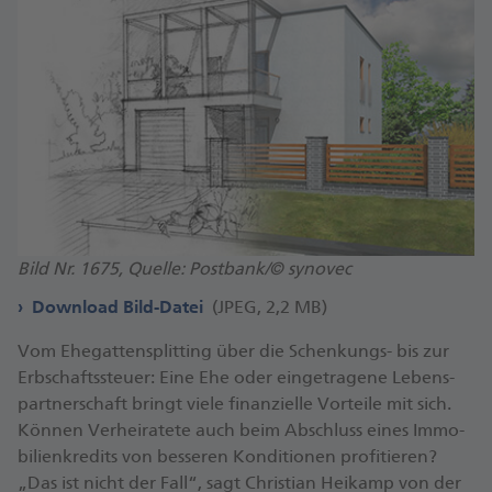
Bild Nr. 1675, Quelle: Postbank/© synovec
Download Bild-Datei
(JPEG, 2,2 MB)
Vom Ehe­gatten­split­ting über die Schen­kungs- bis zur
Erb­schafts­steuer: Eine Ehe oder ein­ge­tragene Lebens­
partner­schaft bringt viele finan­zielle Vorteile mit sich.
Können Ver­hei­ra­te­te auch beim Ab­schluss eines Immo­
bilien­kredits von bes­seren Kondi­tionen profi­tieren?
„Das ist nicht der Fall“, sagt Christian Heikamp von der