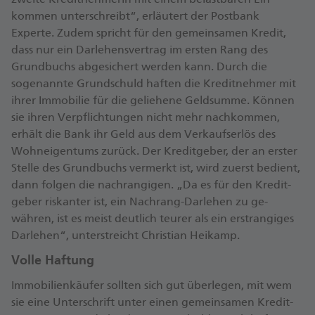
kommen unter­schreibt“, erläutert der Postbank
Experte. Zudem spricht für den gemein­samen Kredit,
dass nur ein Dar­lehens­vertrag im ersten Rang des
Grund­buchs ab­gesichert werden kann. Durch die
sogenannte Grund­schuld haften die Kredit­nehmer mit
ihrer Immo­bilie für die geliehene Geld­summe. Können
sie ihren Ver­pflich­tungen nicht mehr nach­kommen,
erhält die Bank ihr Geld aus dem Ver­kaufs­er­lös des
Wohn­eigen­tums zurück. Der Kredit­geber, der an erster
Stelle des Grund­buchs ver­merkt ist, wird zuerst bedient,
dann folgen die nach­rangigen. „Da es für den Kredit­
geber ris­kanter ist, ein Nach­rang-Darlehen zu ge­
währen, ist es meist deutlich teurer als ein erst­rangiges
Darlehen“, unter­streicht Christian Heikamp.
Volle Haftung
Immo­bilien­käufer sollten sich gut über­legen, mit wem
sie eine Unter­schrift unter einen ge­mein­sa­men Kredit­