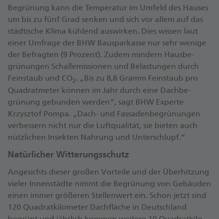
Begrünung kann die Tempe­ratur im Umfeld des Hauses
um bis zu fünf Grad senken und sich vor allem auf das
städtische Klima kühlend aus­wirken. Dies wissen laut
einer Umfrage der BHW Bau­spar­kasse nur sehr wenige
der Befragten (9 Prozent). Zudem mindern Haus­be­
grünungen Schall­emissionen und Belastungen durch
Fein­staub und CO
. „Bis zu 8,8 Gramm Fein­staub pro
2
Quadrat­meter können im Jahr durch eine Dach­be­
grünung gebunden werden“, sagt BHW Experte
Krzysztof Pompa. „Dach- und Fassaden­be­grünungen
ver­bessern nicht nur die Luft­qualität, sie bieten auch
nütz­lichen Insekten Nahrung und Unter­schlupf.“
Natürlicher Witterungs­schutz
Angesichts dieser großen Vorteile und der Über­hitzung
vieler Innen­städte nimmt die Begrünung von Gebäuden
einen immer größeren Stellen­wert ein. Schon jetzt sind
120 Quadrat­kilo­meter Dach­fläche in Deutschland
begrünt und jährlich kommen weitere 10 Quadrat­kilo­