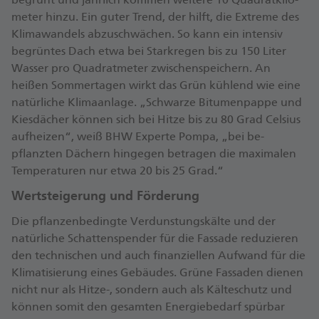
meter hinzu. Ein guter Trend, der hilft, die Extreme des
Klima­wandels ab­zu­schwächen. So kann ein intensiv
begrüntes Dach etwa bei Stark­regen bis zu 150 Liter
Wasser pro Quadrat­meter zwischen­speichern. An
heißen Sommer­tagen wirkt das Grün kühlend wie eine
natür­liche Klima­anlage. „Schwarze Bitumen­pappe und
Kies­dächer können sich bei Hitze bis zu 80 Grad Celsius
auf­heizen“, weiß BHW Experte Pompa, „bei be­
pflanzten Dächern hingegen betragen die maximalen
Temperaturen nur etwa 20 bis 25 Grad.“
Wert­steigerung und Förderung
Die pflanzen­bedingte Ver­dunstungs­kälte und der
natürliche Schatten­spender für die Fassade re­duzieren
den technischen und auch finanziellen Aufwand für die
Klima­tisierung eines Gebäudes. Grüne Fassaden dienen
nicht nur als Hitze-, sondern auch als Kälte­schutz und
können somit den gesamten Energie­bedarf spürbar