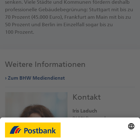
senken. Viele Städte und Kommunen fördern deshalb
profes­sionelle Ge­bäude­be­grünung: Stutt­gart mit bis zu
70 Prozent (45.000 Euro), Frankfurt am Main mit bis zu
50 Prozent und Berlin im Einzel­fall sogar bis zu
100 Prozent.
Weitere Informationen
Zum BHW Mediendienst
Kontakt
Iris Laduch
BHW Bausparkasse
iris.laduch@
db.com
Bild-Download JPEG