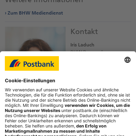
Zum BHW Mediendienst
Kontakt
Iris Laduch
BHW Bausparkasse
iris.laduch@
db.com
Bild-Download JPEG