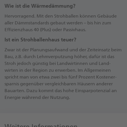
Wie ist die Wärmedämmung?
Her­vor­ragend. Mit den Stroh­ballen können Ge­bäude
aller Dämm­standards gebaut werden – bis hin zum
Effizienz­haus 40 (Plus) oder Passiv­haus.
Ist ein Strohballenhaus teuer?
Zwar ist der Planungs­auf­wand und der Zeit­ein­satz beim
Bau, z.B. durch Lehm­ver­putzung höher, dafür ist das
Stroh jedoch günstig bei Land­wirtinnen und Land­
wirten in der Region zu er­werben. Im All­gemeinen
spricht man von etwa zwei bis fünf Prozent Kosten­er­
spar­nis gegen­über ver­gleich­baren Häusern anderer
Bau­arten. Dazu kommt das hohe Ein­spar­poten­zial an
Energie während der Nutzung.
Weitere Informationen