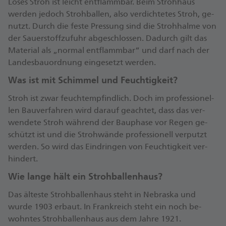
Loses Stroh ist leicht ent­flamm­bar. Beim Stroh­haus
werden jedoch Stroh­ballen, also ver­dich­tetes Stroh, ge­
nutzt. Durch die feste Pres­sung sind die Stroh­halme von
der Sauer­stoff­zu­fuhr ab­ge­schlossen. Dadurch gilt das
Material als „normal ent­flamm­bar“ und darf nach der
Landes­bau­ordnung ein­ge­setzt werden.
Was ist mit Schimmel und Feuchtigkeit?
Stroh ist zwar feucht­empfind­lich. Doch im pro­fes­sionel­
len Bau­ver­fahren wird darauf ge­achtet, dass das ver­
wende­te Stroh während der Bau­phase vor Regen ge­
schützt ist und die Stroh­wände pro­fes­sionell ver­putzt
werden. So wird das Ein­dringen von Feuchtig­keit ver­
hindert.
Wie lange hält ein Strohballenhaus?
Das älteste Stroh­ballen­haus steht in Nebraska und
wurde 1903 erbaut. In Frank­reich steht ein noch be­
wohntes Stroh­ballen­haus aus dem Jahre 1921.