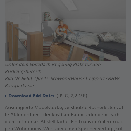
Unter dem Spitzdach ist genug Platz für den
Rückzugsbereich
Bild Nr. 6650, Quelle: SchwörerHaus / J. Lippert / BHW
Bausparkasse
Download Bild-Datei
(JPEG, 2,2 MB)
Aus­ran­gier­te Mö­bel­stü­cke, ver­staub­te Bü­cher­kis­ten, al­
te Ak­ten­ord­ner – der kost­ba­reRaum un­ter dem Dach
dient oft nur als Ab­stell­flä­che. Ein Lu­xus in Zei­ten knap­
pen Wohn­raums. Wer über ei­nen Spei­cher ver­fügt, soll­