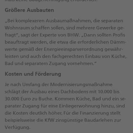
Grö­ße­re Aus­bau­ten
„Bei kom­ple­xe­ren Aus­bau­maß­nah­men, die se­pa­ra­ten
Wohn­raum schaf­fen sol­len, sind meh­re­re Ge­wer­ke ge­
frag­t“, sagt der Ex­per­te von BHW. „Dann soll­ten Pro­fis
be­auf­tragt wer­den, die et­wa die er­for­der­li­chen Dämm­
wer­te ge­mäß der En­er­gie­ein­spar­ver­ord­nung ge­währ­
leis­ten und auch den fach­ge­rech­ten Ein­bau von Kü­che,
Bad und se­pa­ra­tem Zu­gang vor­neh­men.“
Kos­ten und För­de­rung
Je nach Um­fang der Mo­der­ni­sie­rungs­maß­nah­me
schlägt der Aus­bau ei­nes Dach­bo­dens mit 10.000 bis
30.000 Eu­ro zu Bu­che. Kom­men Kü­che, Bad und ein se­
pa­ra­ter Zu­gang für ei­ne Ein­lie­ger­woh­nung hin­zu, sind
die Kos­ten deut­lich hö­her. Für die Fi­nan­zie­rung stellt
bei­spiels­wei­se die KfW zins­güns­ti­ge Bau­dar­le­hen zur
Ver­fü­gung.