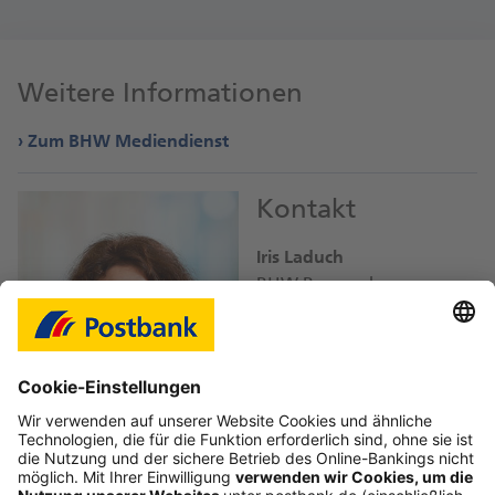
Weitere Informationen
Zum BHW Mediendienst
Kontakt
Iris Laduch
BHW Bausparkasse
iris.laduch@
db.com
Bild-Download JPEG