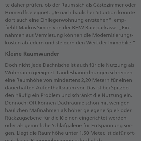
te da­her prü­fen, ob der Raum sich als Gäs­te­zim­mer oder
Ho­me­of­fice eig­net. „Je nach bau­li­cher Si­tua­ti­on könn­te
dort auch ei­ne Ein­lie­ger­woh­nung ent­ste­hen“, emp­
fiehlt Mar­kus Si­mon von der BHW Bau­spar­kas­se. „Ein­
nah­men aus Ver­mie­tung kön­nen die Mo­der­ni­sie­rungs­
kos­ten ab­fe­dern und stei­gern den Wert der Im­mo­bi­lie.“
Klei­ne Raum­wun­der
Doch nicht je­de Dach­ni­sche ist auch für die Nut­zung als
Wohn­raum ge­eig­net. Lan­des­bau­ord­nun­gen schrei­ben
ei­ne Raum­hö­he von min­des­tens 2,20 Me­tern für ei­nen
dau­er­haf­ten Auf­ent­halts­raum vor. Das ist bei Spitz­bö­
den häu­fig ein Pro­blem und schränkt die Nut­zung ein.
Den­noch: Oft kön­nen Dach­räu­me schon mit we­ni­gen
bau­li­chen Maß­nah­men als hö­her ge­le­ge­ne Spiel- oder
Rück­zug­s­ebe­ne für die Klei­nen ein­ge­rich­tet wer­den
oder als ge­müt­li­che Schlaf­ga­le­rie für Ent­span­nung sor­
gen. Liegt die Raum­hö­he un­ter 1,50 Me­ter, ist da­für oft­
mals kei­ne Bau­ge­neh­mi­gung er­for­der­lich.