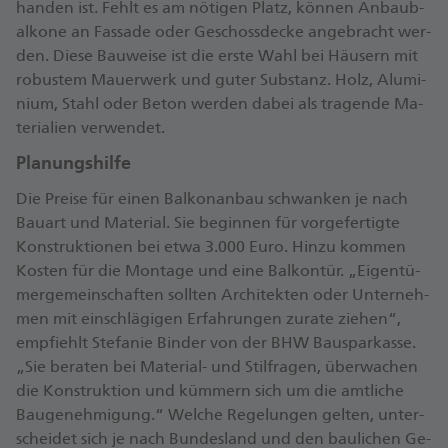
han­den ist. Fehlt es am nö­ti­gen Platz, kön­nen An­baub­
al­ko­ne an Fas­sa­de oder Ge­schoss­de­cke an­ge­bracht wer­
den. Die­se Bau­wei­se ist die ers­te Wahl bei Häu­sern mit
ro­bus­tem Mau­er­werk und gu­ter Sub­stanz. Holz, Alu­mi­
ni­um, Stahl oder Be­ton wer­den da­bei als tra­gen­de Ma­
te­ria­li­en ver­wen­det.
Pla­nungs­hil­fe
Die Prei­se für ei­nen Bal­kon­an­bau schwan­ken je nach
Bau­art und Ma­te­ri­al. Sie be­gin­nen für vor­ge­fer­tig­te
Kon­struk­tio­nen bei et­wa 3.000 Eu­ro. Hin­zu kom­men
Kos­ten für die Mon­ta­ge und ei­ne Bal­kon­tür. „Ei­gen­tü­
mer­ge­mein­schaf­ten soll­ten Ar­chi­tek­ten oder Un­ter­neh­
men mit ein­schlä­gi­gen Er­fah­run­gen zu­ra­te zie­hen“,
emp­fiehlt Ste­fa­nie Bin­der von der BHW Bau­spar­kas­se.
„Sie be­ra­ten bei Ma­te­ri­al- und Stil­fra­gen, über­wa­chen
die Kon­struk­ti­on und küm­mern sich um die amt­li­che
Bau­ge­neh­mi­gung.“ Wel­che Re­ge­lun­gen gel­ten, un­ter­
schei­det sich je nach Bun­des­land und den bau­li­chen Ge­