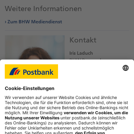
Weitere Informationen
Zum BHW Mediendienst
Kontakt
Iris Laduch
BHW Bausparkasse
iris.laduch@
db.com
Bild-Download JPEG