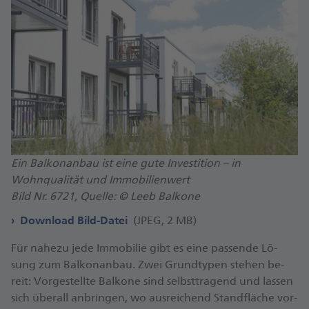
Ein Balkonanbau ist eine gute Investition – in
Wohnqualität und Immobilienwert
Bild Nr. 6721, Quelle: © Leeb Balkone
Download Bild-Datei
(JPEG, 2 MB)
Für na­he­zu je­de Im­mo­bi­lie gibt es ei­ne pas­sen­de Lö­
sung zum Bal­kon­an­bau. Zwei Grund­ty­pen ste­hen be­
reit: Vor­ge­stell­te Bal­ko­ne sind selbst­tra­gend und las­sen
sich über­all an­brin­gen, wo aus­rei­chend Stand­flä­che vor­