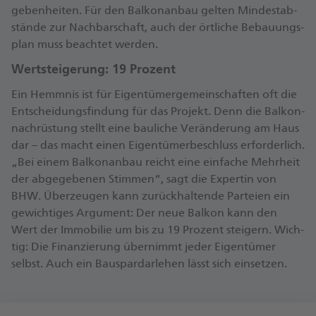
ge­ben­hei­ten. Für den Bal­kon­an­bau gel­ten Min­dest­ab­
stän­de zur Nach­bar­schaft, auch der ört­li­che Be­bau­ungs­
plan muss be­ach­tet wer­den.
Wert­stei­ge­rung: 19 Pro­zent
Ein Hemm­nis ist für Ei­gen­tü­mer­ge­mein­schaf­ten oft die
Ent­schei­dungs­fin­dung für das Pro­jekt. Denn die Bal­kon­
nach­rüs­tung stellt ei­ne bau­li­che Ver­än­de­rung am Haus
dar – das macht ei­nen Ei­gen­tü­mer­be­schluss er­for­der­lich.
„Bei ei­nem Bal­kon­an­bau reicht ei­ne ein­fa­che Mehr­heit
der ab­ge­ge­be­nen Stim­men“, sagt die Ex­per­tin von
BHW. Über­zeu­gen kann zu­rück­hal­ten­de Par­tei­en ein
ge­wich­ti­ges Ar­gu­ment: Der neue Bal­kon kann den
Wert der Im­mo­bi­lie um bis zu 19 Pro­zent stei­gern. Wich­
tig: Die Fi­nan­zie­rung über­nimmt je­der Ei­gen­tü­mer
selbst. Auch ein Bau­spar­dar­le­hen lässt sich ein­set­zen.