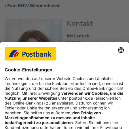
Zum BHW Mediendienst
Kontakt
Iris Laduch
BHW Bausparkasse
iris.laduch@
db.com
Bild-Download JPEG