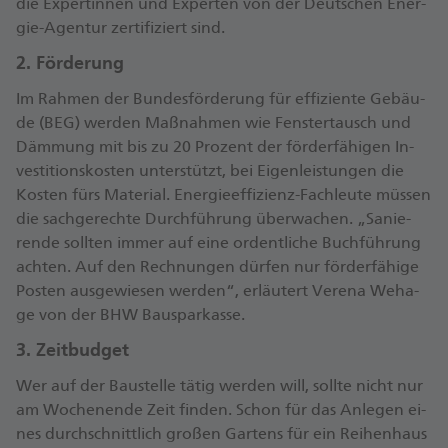
die Ex­per­tin­nen und Ex­per­ten von der Deut­schen En­er­
gie-Agen­tur zer­ti­fi­ziert sind.
2. För­de­rung
Im Rah­men der Bun­des­för­de­rung für ef­fi­zi­en­te Ge­bäu­
de (BEG) wer­den Maß­nah­men wie Fens­ter­tausch und
Däm­mung mit bis zu 20 Pro­zent der för­der­fä­hi­gen In­
ves­ti­ti­ons­kos­ten un­ter­stützt, bei Ei­gen­leis­tun­gen die
Kos­ten fürs Ma­te­ri­al. En­er­gie­ef­fi­zi­enz-Fach­leu­te müs­sen
die sachge­rech­te Durch­füh­rung über­wa­chen. „Sa­nie­
ren­de soll­ten im­mer auf ei­ne or­dent­li­che Buch­füh­rung
ach­ten. Auf den Rech­nun­gen dür­fen nur för­der­fä­hi­ge
Pos­ten aus­ge­wie­sen wer­den“, er­läu­tert Ve­re­na We­ha­
ge von der BHW Bau­spar­kas­se.
3. Zeit­bud­get
Wer auf der Bau­stel­le tä­tig wer­den will, soll­te nicht nur
am Wo­chen­en­de Zeit fin­den. Schon für das An­le­gen ei­
nes durch­schnitt­lich gro­ßen Gar­tens für ein Rei­hen­haus