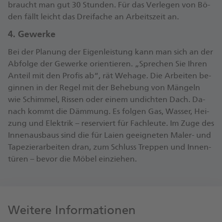
braucht man gut 30 Stun­den. Für das Ver­le­gen von Bö­
den fällt leicht das Drei­fa­che an Ar­beits­zeit an.
4. Ge­wer­ke
Bei der Pla­nung der Ei­gen­leis­tung kann man sich an der
Ab­fol­ge der Ge­wer­ke ori­en­tie­ren. „Spre­chen Sie Ih­ren
An­teil mit den Pro­fis ab“, rät We­ha­ge. Die Ar­bei­ten be­
gin­nen in der Re­gel mit der Be­he­bung von Män­geln
wie Schim­mel, Ris­sen oder ei­nem un­dich­ten Dach. Da­
nach kommt die Däm­mung. Es fol­gen Gas, Was­ser, Hei­
zung und Elek­trik – re­ser­viert für Fach­leu­te. Im Zu­ge des
In­nen­aus­baus sind die für Lai­en ge­eig­ne­ten Ma­ler- und
Ta­pe­zier­ar­bei­ten dran, zum Schluss Trep­pen und In­nen­
tü­ren – be­vor die Mö­bel ein­zie­hen.
Weitere Informationen