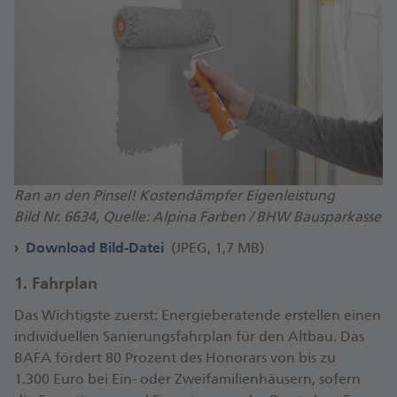
Ran an den Pinsel! Kostendämpfer Eigenleistung
Bild Nr. 6634, Quelle: Alpina Farben / BHW Bausparkasse
Download Bild-Datei
(JPEG, 1,7 MB)
1. Fahr­plan
Das Wich­tigs­te zu­erst: En­er­gie­be­ra­ten­de er­stel­len ei­nen
in­di­vi­du­el­len Sa­nie­rungs­fahr­plan für den Alt­bau. Das
BA­FA för­dert 80 Pro­zent des Ho­no­rars von bis zu
1.300 Eu­ro bei Ein- oder Zwei­fa­mi­li­en­häu­sern, so­fern