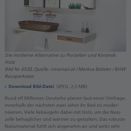
Die moderne Alternative zu Porzellan und Keramik:
Holz
Bild Nr. 6520, Quelle: ninamair.at / Markus Bstieler / BHW
Bausparkasse
Download Bild-Datei
(JPEG, 2,5 MB)
Rund elf Milli­onen Deut­sche planen laut einer Um­frage,
inner­halb der nächs­ten zwei Jahre ihr Bad zu mo­der­
nisieren. Viele lieb­äugeln dabei mit Holz, um die Nass­
zelle be­haglicher und wärmer zu ge­stalten. Das robuste
Natur­material fühlt sich an­ge­nehm an und wirkt sehr