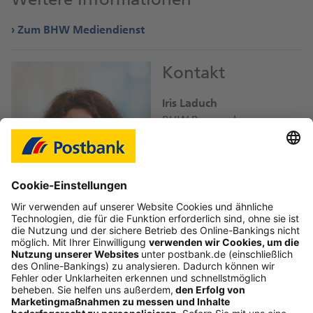
Zum BHW Mediendienst
Kontakt
Iris Laduch
BHW Bausparkasse
iris.laduch@
db.com
Bild-Download JPEG