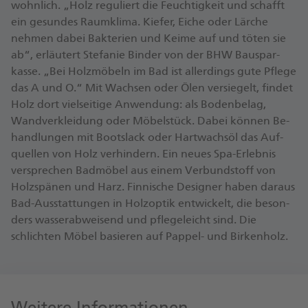
wohn­lich. „Holz regu­liert die Feuch­tig­keit und schafft
ein ge­sundes Raum­klima. Kiefer, Eiche oder Lärche
nehmen dabei Bak­terien und Keime auf und töten sie
ab“, er­läutert Stefanie Binder von der BHW Bau­spar­
kasse. „Bei Holz­möbeln im Bad ist aller­dings gute Pflege
das A und O.“ Mit Wachsen oder Ölen ver­siegelt, findet
Holz dort viel­seitige An­wendung: als Boden­belag,
Wand­ver­kleidung oder Möbel­stück. Dabei können Be­
hand­lungen mit Boots­lack oder Hart­wachs­öl das Auf­
quellen von Holz ver­hindern. Ein neues Spa-Erlebnis
ver­sprechen Bad­möbel aus einem Ver­bund­stoff von
Holz­spänen und Harz. Finnische Designer haben daraus
Bad-Aus­stattungen in Holz­optik ent­wickelt, die beson­
ders wasser­ab­weisend und pflege­leicht sind. Die
schlichten Möbel basieren auf Pappel- und Birken­holz.
Weitere Informationen