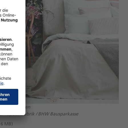
ezeit: Tapeten
ger Tapetenfabrik / BHW Bausparkasse
 6 MB)