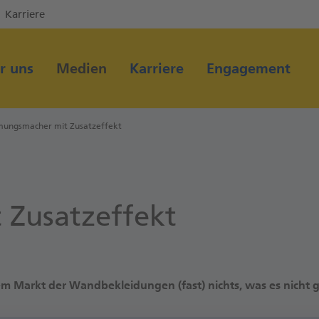
Karriere
Direkt zur Hauptnavigation (Enter drücken)
Direkt zum Hauptinhalt (Enter drücken)
r uns
Medien
Karriere
Engagement
Direkt zur Suche (Enter drücken)
mungsmacher mit Zusatzeffekt
Zusatzeffekt
dem Markt der Wandbekleidungen (fast) nichts, was es nicht gi