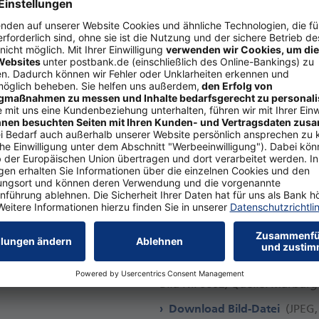
Erleben gerade eine neue Blüt
Bild Nr. 6602, Quelle: Marbur
Download Bild-Datei
(JPEG,