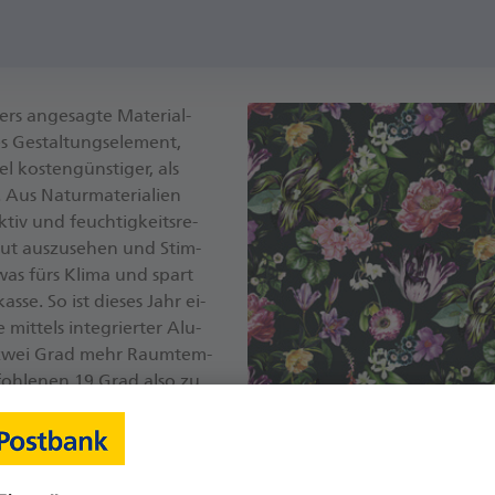
rs an­ge­sag­te Ma­te­ri­al-
es Ge­stal­tungs­ele­ment,
kos­ten­güns­ti­ger, als
us Na­tur­ma­te­ria­li­en
tiv und feuch­tig­keits­re­
gut aus­zu­se­hen und Stim­
as fürs Kli­ma und spart
se. So ist die­ses Jahr ei­
it­tels in­te­grier­ter Alu­
zu zwei Grad mehr Raum­tem­
­foh­le­nen 19 Grad al­so zu
er­mo­stat jetzt wirk­lich
en.