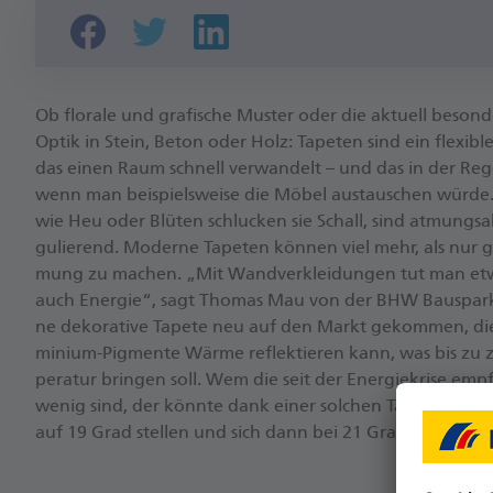
Ob flo­ra­le und gra­fi­sche Mus­ter oder die ak­tu­ell be­son­de
Op­tik in Stein, Be­ton oder Holz: Ta­pe­ten sind ein fle­xi­bl
das ei­nen Raum schnell ver­wan­delt – und das in der Re­gel 
wenn man bei­spiels­wei­se die Mö­bel aus­tau­schen wür­de. A
wie Heu oder Blü­ten schlu­cken sie Schall, sind at­mungs­ak­
gu­lie­rend. Mo­der­ne Ta­pe­ten kön­nen viel mehr, als nur 
mung zu ma­chen. „Mit Wand­ver­klei­dun­gen tut man et­w
auch En­er­gie“, sagt Tho­mas Mau von der BHW Bau­spar­kas­
ne de­ko­ra­ti­ve Ta­pe­te neu auf den Markt ge­kom­men, die m
mi­ni­um-Pig­men­te Wär­me re­flek­tie­ren kann, was bis 
pe­ra­tur brin­gen soll. Wem die seit der En­er­gie­kri­se emp
we­nig sind, der könn­te dank ei­ner sol­chen Ta­pe­te das Th
auf 19 Grad stel­len und sich dann bei 21 Grad wohl­füh­l