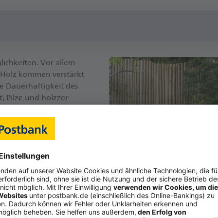
­lich­keiten. Vor allem
s Holz kommen verstärkt
e Dauer­haftig­keit des
, Pilze und holz­zer­
che Hölzer wie die Robinie
twa mit Kohle- oder Lein­
ge­schützt und be­ständig
licher Vor­gang und kein
eichs mit ab­gelagerten
er Ulme erwachen als
ecycling- Hölzern ist
 von der BHW Bau­spar­
h von exo­tischen Hölzern
ng.“