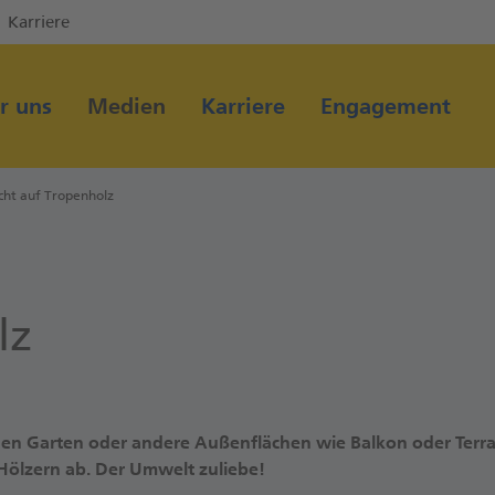
Karriere
Direkt zur Hauptnavigation (Enter drücken)
Direkt zum Hauptinhalt (Enter drücken)
r uns
Medien
Karriere
Engagement
Direkt zur Suche (Enter drücken)
cht auf Tropenholz
lz
nen Garten oder andere Außenflächen wie Balkon oder Terra
 Hölzern ab. Der Umwelt zuliebe!