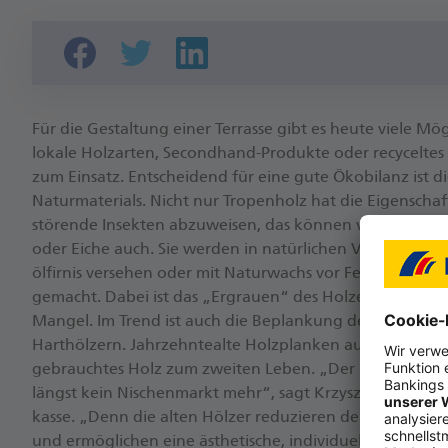
Für die Ge­stal­tung einer Ter­rasse gibt es heute viele Mög
lokale Holz­arten, Second­hand-Produkte oder recycelte
zum Einsatz. Ent­scheidend für eine gute Öko­bilanz ist di
Natur­materials. Nicht nur Tropen­holz hat die Eigen­schaft
störende In­sekten ab­zu­weisen, das können viele heimis
oder Eiche auch. Sie werden in natürlichen Ver­fahren, e
öl­firnis versehen oder mit Natur­wachs vor Feuch­tig­keit 
gemacht. Dabei ist das „Er­grauen“ des Holzes ein natür­
Mangel. Im Trend ist auch die Be­plankung des Außen­ber
Hart­hölzern. Jahr­zehnte­alte Holz­planken aus Eiche od
gebrauch­tes Holz zum zweiten Leben. „Der Handel mit R
längst kein Nischen­markt mehr“, sagt Krzysztof Pompa
kasse. „Denn die alten Hölzer redu­zieren den Ver­brauc
und er­mög­lichen eine ästhe­tische, indi­vi­duelle Gestaltu