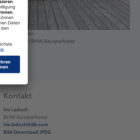
n altern schön
Stock / bignai / BHW Bausparkasse
 3,9 MB)
Kontakt
Iris Laduch
BHW Bausparkasse
iris.laduch@
db.com
Bild-Download JPEG