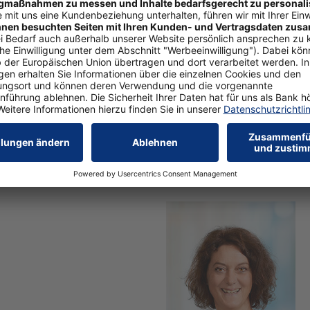
Grau fürs Grün: Terrassenböde
Bild Nr. 6507, Quelle: Adobe 
Download Bild-Datei
(JPEG,