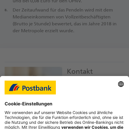
und bei 0,08 Euro für den ÖPNV.
Der Zeitaufwand für das Pendeln wird mit dem
Medianeinkommen von Vollzeitbeschäftigten
(Brutto je Stunde) bewertet, das im Jahre 2018 in
der Metropole erzielt wurde.
Kontakt
Ralf Palm
Pressesprecher
ralf.palm@
postbank.de
Download Bild JPEG