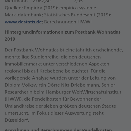
Mettmann
2.087,80
7,05
Quellen: Empirica (2019): empirica-systeme
Marktdatenbank; Statistisches Bundesamt (2019):
www.destatis.de
; Berechnungen HWWI
Hintergrundinformationen zum Postbank Wohnatlas
2019
Der Postbank Wohnatlas ist eine jährlich erscheinende,
mehrteilige Studienreihe, die den deutschen
Immobilienmarkt unter verschiedenen Aspekten
regional bis auf Kreisebene beleuchtet. Für die
vorliegende Analyse wurden unter der Leitung von
Diplom-Volkswirtin Dörte Nitt-Drießelmann, Senior
Researcherin beim Hamburger WeltWirtschaftsInstitut
(HWWI), die Pendelkosten für Bewohner der
Umlandkreise der sieben größten deutschen Städte
untersucht. Im Fokus dieser Auswertung steht
Düsseldorf.
Annahmen und Berechnungen der Pendelkosten