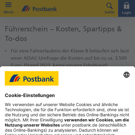
Direkt zur Hauptnavigation (Enter drücken)
Menü
Suche
Login
Direkt zum Hauptinhalt (Enter drücken)
Führer­schein – Kosten, Spar­tipps &
Direkt zur Suche (Enter drücken)
To-dos
Für eine Fahrerlaubnis der Klasse B belaufen sich laut
einer ADAC-Umfrage die Kosten auf bis zu ca. 3.500
Euro. (Stand 2023, keine neuere Erhebung).
Die Preisspanne ist allerdings breit aufgrund von
regionalen Unterschieden, dem Lerntempo und
Faktoren wie gestiegenen Benzinpreisen.
Neben den Preisen der Fahrschule fallen weitere
Ausgaben für Passbilder, Sehtest, Erste-Hilfe-Kurs,
Prüfungen und den Führerscheinantrag an. Wir
geben Ihnen dazu einen Überblick.