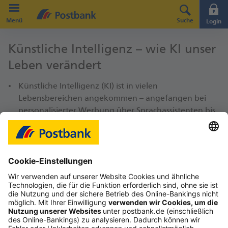
Direkt zur Hauptnavigation (Enter drücken)
Menü
Suche
Login
Direkt zum Hauptinhalt (Enter drücken)
Künst­liche Intelli­genz – wie KI unser
Direkt zur Suche (Enter drücken)
Leben ver­ändert
Künstliche Intelligenz (KI) ist in vielen
Lebensbereichen angekommen – angefangen bei
personalisierter Werbung über Sprachassistenten bis
zu spezialisierten Lösungen, wie z. B. der KI-
gestützten Bilderkennung in der Medizin.
Die zukunftsweisenden Technologien sollen uns
dabei helfen, effizienter zu arbeiten, Kosten zu
senken und bessere Entscheidungen zu treffen.
Lesen Sie hier, wie sich KI konkret auf unseren Alltag
sowie die Geschäftswelt auswirkt und welche Risiken
aber auch Chancen dabei bestehen.