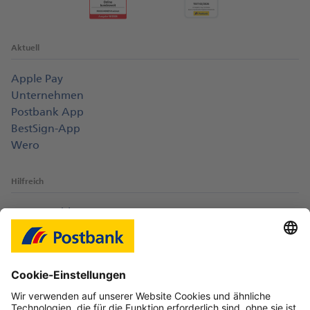
Aktuell
Apple Pay
Unternehmen
Postbank App
BestSign-App
Wero
Hilfreich
Login-Probleme
Karte sperren
Kontakt
Web-Seminare
myBHW