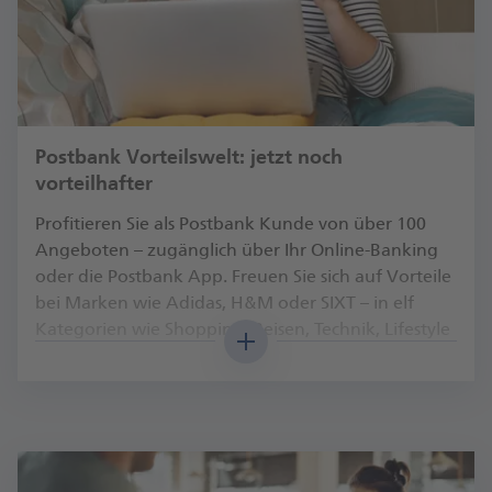
Hinweis:
Das Entgelt ist nicht zu entrichten,
wenn der Auftrag unter
ausschließlicher
Nutzung des im Telefon-Banking von
der Postbank eingesetzten
Postbank Vorteilswelt: jetzt noch
Sprachcomputers
vorteilhafter
erteilt worden ist.
Profitieren Sie als Postbank Kunde von über 100
Angeboten – zugänglich über Ihr Online-Banking
Postbank Mastercard
29,00 € /
oder die Postbank App. Freuen Sie sich auf Vorteile
Jahr
bei Marken wie Adidas, H&M oder SIXT – in elf
Wertpapierdepot mit Anlagekonto
0,00 €
Kategorien wie Shopping, Reisen, Technik, Lifestyle
und mehr. Entdecken Sie viele Rabatte, wechselnde
Sonderaktionen zu besonderen Anlässen und
monatlich neue Highlights, die immer wieder tolle
Zinssatz für die Überziehung
Sparchancen bieten.
Zinssatz für