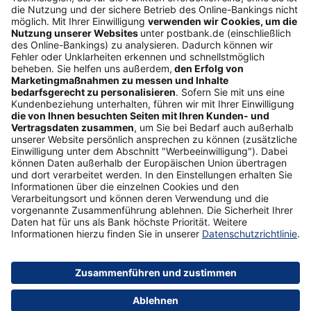
Interessant
Freundschaftswerbung
Schufa-Auskunft
Soziales Engagement
Nachhaltigkeit
ETF-Sparplanrechner
Beliebt
Umzugskredit
Gemeinschaftskonto
ETFs
Gehaltskonto
Anschlussfinanzierung
Vertrag widerrufen
Sicherheit
Impressum