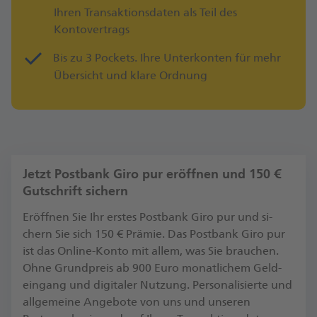
Ihren Transaktionsdaten als Teil des
Kontovertrags
Bis zu 3 Pockets. Ihre Unterkonten für mehr
Übersicht und klare Ordnung
Jetzt Postbank Giro pur eröffnen und 150 €
Gutschrift sichern
Er­öff­nen Sie Ihr ers­tes Postbank Giro pur und si­
chern Sie sich 150 € Prä­mie. Das Postbank Giro pur
ist das Online-​Konto mit allem, was Sie brau­chen.
Ohne Grund­preis ab 900 Euro mo­nat­li­chem Geld­
ein­gang und di­gi­ta­ler Nut­zung. Personalisierte und
allgemeine Angebote von uns und unseren