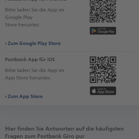
Per POSTIDENT Verfahren. Dafür erhalten Sie einen
Bitte laden Sie die App im
Coupon als PDF, per E-Mail oder in die POSTIDENT App.
Google Play
Mit diesem POSTIDENT Coupon und einem gültigen
Store herunter.
Ausweisdokument können Sie in einer Filiale der
Deutsche Post AG die Identitätsprüfung durchführen
lassen.
Zum Google Play Store
Häufige Fragen zur WebID Video-Legitimation
Postbank App für iOS
Häufige Fragen zur Legitimation mit POSTIDENT
Bitte laden Sie die App im
App Store herunter.
Zum App Store
Hier finden Sie Antworten auf die häufigsten
Fragen zum Postbank Giro pur