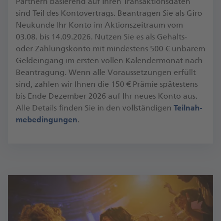
Partnern basierend auf Ihren Transaktionsdaten
sind Teil des Kontovertrags. Be­an­tra­gen Sie als Giro
Neu­kun­de Ihr Konto im Ak­ti­ons­zeit­raum vom
03.08. bis 14.09.2026. Nut­zen Sie es als Gehalts-​
oder Zah­lungs­kon­to mit min­des­tens 500 € un­ba­rem
Geld­ein­gang im ers­ten vol­len Ka­len­der­mo­nat nach
Be­an­tra­gung. Wenn alle Vor­aus­set­zun­gen er­füllt
sind, zah­len wir Ihnen die 150 € Prä­mie spä­tes­tens
bis Ende De­zem­ber 2026 auf Ihr neues Konto aus.
Alle De­tails fin­den Sie in den voll­stän­di­gen
Teil­nah­
me­be­din­gun­gen
.