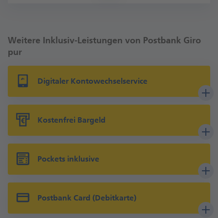
Sam­sung Pay bei teil­neh­men­den Händ­lern ver­wen­
den.
Weitere Inklusiv-Leistungen von Postbank Giro
pur
Zu Apple Pay
Zu Google Pay
Digitaler Konto­wechselservice
Zu Samsung Pay
Kosten­frei Bar­geld
Pockets inklusive
Postbank Card (Debitkarte)