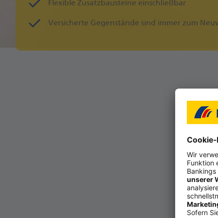
Flexible Zusatzbausteine einschließbar
Versicherte Gegenstände sind immer zum Neuwe