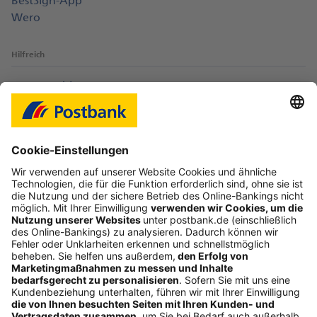
BestSign-App
Wero
Hilfreich
Login-Probleme
Karte sperren
Kontakt
Web-Seminare
myBHW
Interessant
Freundschaftswerbung
Schufa-Auskunft
Soziales Engagement
Nachhaltigkeit
ETF-Sparplanrechner