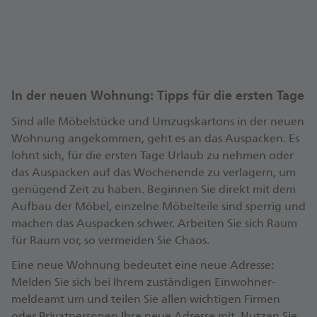
helfer. Auch Kleinig­keiten zu Essen über den Tag
verteilt sollten vor­handen sein: Dafür eignen sich
kalte Speisen, die leicht ohne Besteck gegessen
werden können.
Auch wenn Ihnen Ihre Umzugs­helfer bereits
In der neuen Wohnung: Tipps für die ersten Tage
bekannt sind, weisen Sie diese ein, als wäre es ein
Sind alle Möbel­stücke und Umzugs­kartons in der neuen
Umzugs­unter­nehmen: Sie sollten darauf achten,
Wohnung ange­kommen, geht es an das Aus­packen. Es
was zer­brechlich ist oder welche Umzugs­kisten von
lohnt sich, für die ersten Tage Urlaub zu nehmen oder
mehreren Personen getragen werden sollten. Teilen
das Aus­packen auf das Wochen­ende zu verlagern, um
Sie den Umzugs­helfern vorab Auf­gaben zu. Ein Teil
genügend Zeit zu haben. Beginnen Sie direkt mit dem
von ihnen bleibt in der alten Wohnung und hilft,
Aufbau der Möbel, einzelne Möbel­teile sind sperrig und
dort zu verladen und ggf. die Wohnung zu putzen.
machen das Aus­packen schwer. Arbeiten Sie sich Raum
Der andere Teil hilft in der neuen Wohnung: Das
für Raum vor, so vermeiden Sie Chaos.
Ausladen, Aufbauen von Möbeln und Umzugs­
kartons auspacken.
Eine neue Wohnung bedeutet eine neue Adresse:
Melden Sie sich bei Ihrem zuständigen Ein­wohner­
Um schlechte Stimmung zu ver­meiden, animieren
melde­amt um und teilen Sie allen wichtigen Firmen
Sie zu Pausen! Erzeugen Sie keine Hektik, sondern
oder Privat­personen Ihre neue Adresse mit. Nutzen Sie
sorgen Sie dafür, dass Ihre Umzugs­helfer sich