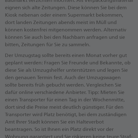
Baumarkt verzichten möchten. Als Ver­packungs­material
Wohnung sinnvoll, da meist nicht viel zu
eignen sich alte Zeitungen. Diese können Sie bei dem
transportieren ist
Kiosk nebenan oder einem Super­markt bekommen,
Gerade bei Umzügen in große Wohnungen oder
dort landen Zeitungen abends meist im Müll und
Häusern mit viel Mobiliar sinnvoll
können kosten­frei mit­genommen werden. Alternativ
können Sie auch bei den Nachbarn anfragen und sie
Nur vertraute Personen kommen in die eigenen
bitten, Zeitungen für Sie zu sammeln.
vier Wände
Der Umzugs­tag sollte bereits einen Monat vorher gut
Fremde Personen kommen in die eigenen vier
geplant werden: Fragen Sie Freunde und Bekannte, ob
Wände
diese Sie als Umzugs­helfer unter­stützen und legen Sie
den genauen Termin fest. Auch der Umzugs­wagen
Die gesamte Einrichtung muss selbstständig ab- und
sollte bereits früh gebucht werden. Vergleichen Sie
aufgebaut werden
dafür online ver­schiedene Anbieter. Tipp: Mieten Sie
Abbau und Aufbau kann von Umzugsfirmen
einen Trans­porter für einen Tag in der Wochen­mitte,
übernommen werden
dort sind die Preise meist deutlich günstiger. Für den
Trans­porter wird Platz benötigt, bei dem zustän­digen
Amt Ihrer Stadt können Sie ein Halte­verbot
beantragen. So ist Ihnen ein Platz direkt vor der
Wohnung garantiert und Sie riskieren keine teure Straf­