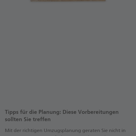
Umzug in Eigenregie oder lieber
Umzugsunternehmen?
Ist eine passende Wohnung gefunden, stellt sich die
Frage nach der Be­wälti­gung des Umzugs. Sie
können den Umzug in Eigen­regie ohne pro­
fessionelle Umzugs­helfer durch­führen oder ein
Umzugs­unter­nehmen enga­gieren. Beides bringt
Vor- und Nach­teile mit sich. Ob Sie den Umzug
selbst­ständig bestreiten wollen oder sich für ein
Umzugs­unter­nehmen ent­scheiden, müssen Sie
Tipps für die Planung: Diese Vorbereitungen
nach Ihren persön­lichen Bedürf­nissen und Budget
sollten Sie treffen
abwägen.
Mit der richtigen Umzugs­planung geraten Sie nicht in