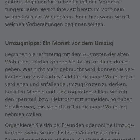
Zeitnot. Beginnen Sie frühzeitig mit den Vor­berei­
Selbstständiger Umzug
tungen: Teilen Sie sich Ihre Zeit bereits im Vorhinein
Umzugsunternehmen
syste­matisch ein. Wir erklären Ihnen hier, wann Sie mit
welchen Vor­berei­tungen beginnen sollten.
Umzugskosten bleiben gering
Umzug ist teurer
Umzugstipps: Ein Monat vor dem Umzug
Beginnen Sie recht­zeitig mit dem Aus­misten der alten
Vorherige Absprachen mit Helfern notwendig
Wohnung. Hierbei können Sie Raum für Raum durch­
Vorherige Recherche und Einholen von Angeboten
gehen. Was nicht mehr gebraucht wird, können Sie ver­
notwendig
kaufen, um zusätz­liches Geld für die neue Wohnung zu
verdienen und an­fallende Umzugs­kosten zu decken.
Körperliche Arbeit
Bei alten Möbeln und Elektro­geräten sollten Sie früh
Stressfrei mit keiner körperlichen Arbeit
den Sperr­müll bzw. Elektro­schrott an­melden. So haben
Sie alles weg, was Sie nicht mit in die neue Wohnung
Keine Absicherung bei Transportschäden
nehmen wollen.
Absicherung bei Transportschäden
Organisieren Sie sich bei Freunden oder online Umzugs­
kartons, wenn Sie auf die teure Variante aus dem
Bei Studenten-Umzügen oder der ersten eigenen