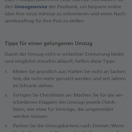
den
Umzugs­service
der Postbank, um bequem online
zwischen­durch auch ausruhen. Am Ende des Tages
über Ihre neue Adresse zu informieren und einen Nach­
sollten Sie sich bei allen Umzugs­helfern groß­zügig
sende­auftrag für Ihre Post zu stellen.
bedanken und mit einem Essen oder Ähnlichem
belohnen.
Tipps für einen gelungenen Umzug
Damit der Umzug nicht in schlechter Erinnerung bleibt
und möglichst stressfrei abläuft, helfen diese Tipps:
Misten Sie gründlich aus: Halten Sie nicht an Sachen
fest, die nicht mehr genutzt werden und seit Jahren
im Schrank stehen.
Fertigen Sie Check­listen an: Machen Sie für die ver­
schiedenen Etappen des Umzugs jeweils Check­
listen, wie etwa für Verträge, die um­gemeldet
werden müssen.
Packen Sie die Umzugs­kartons nach Zimmer: Wenn