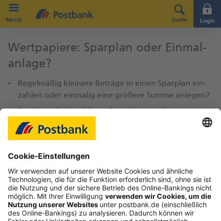
Direkt zur Hauptnavigation (Enter drücken)
Menü
Suche
Login
Direkt zum Hauptinhalt (Enter drücken)
Wert­papiere: Spar­plan oder Ein­mal­
Direkt zur Suche (Enter drücken)
anlage?
Re­gel­mä­ßig klei­ne­re Be­trä­ge in einen Spar­plan ein­
zah­len oder ein­ma­lig eine grö­ße­re Summe an­le­gen?
Da gibt es kei­nen kla­ren Fa­vo­ri­ten, son­dern es
kommt auf Ihre fi­nan­zi­el­len Ge­ge­ben­hei­ten an.
Beide An­la­ge­va­ri­an­ten haben zudem ihre ganz ei­ge­
nen Vor- und Nach­tei­le.