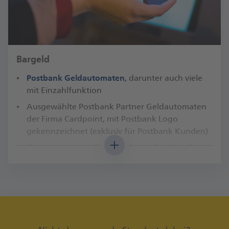
Bargeld
Postbank Geldautomaten
, darunter auch viele
mit Einzahlfunktion
Ausgewählte Postbank Partner Geldautomaten
der Firma Cardpoint, mit Postbank Logo
gekennzeichnet (exklusiv für Postbank Kunden)
Geldautomaten aller Cash Group Banken, dazu
gehören – neben der Postbank – Deutsche Bank,
Commerzbank und HypoVereinsbank (UniCredit
Bank)
Einzelhändler mit Cashback-Verfahren
, die
Bargeld auszahlen. Für die Nutzung des
Verfahrens muss ein Mindesteinkaufswert