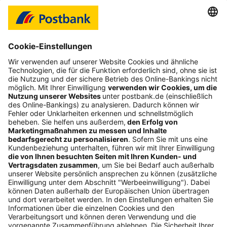
Login-Probleme
Karte sperren
Kontakt
Web-Seminare
myBHW
Interessant
Freundschaftswerbung
Schufa-Auskunft
Soziales Engagement
Nachhaltigkeit
ETF-Sparplanrechner
Beliebt
Umzugskredit
Gemeinschaftskonto
ETFs