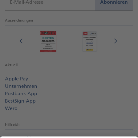
E-Mail-Adresse
Abonnieren
Auszeichnungen
Aktuell
Apple Pay
Unternehmen
Postbank App
BestSign-App
Wero
Hilfreich