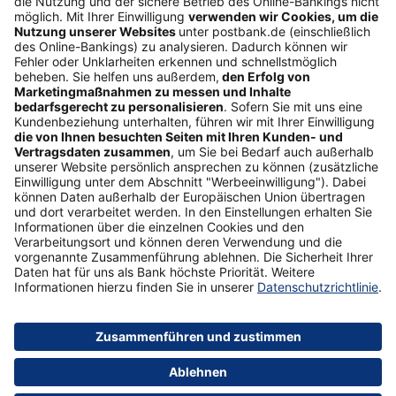
Freundschaftswerbung
Schufa-Auskunft
Soziales Engagement
Nachhaltigkeit
ETF-Sparplanrechner
Beliebt
Umzugskredit
Gemeinschaftskonto
ETFs
Gehaltskonto
Anschlussfinanzierung
Vertrag widerrufen
Sicherheit
Impressum
Datenschutz
Barrierefreiheit
AGB
Formulare