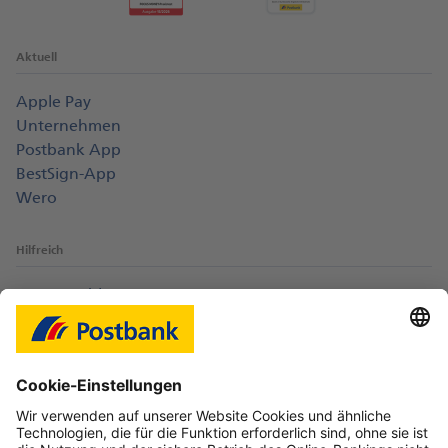
Aktuell
Apple Pay
Unternehmen
Postbank App
BestSign-App
Wero
Hilfreich
Login-Probleme
Karte sperren
Kontakt
Web-Seminare
myBHW
Interessant