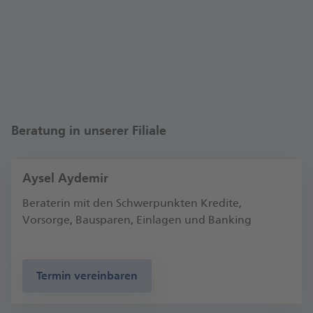
Themen Girokonto, Sparen, Ratenkredit,
Wertpapiere, Immobilien, Bausparen und
Baufinanzierung. Auch auf dem Weg zum digitalen
Banking begleiten wir Sie gerne.
Wir freuen uns auf Ihren Besuch!
Xheneta Ismani, Fi­li­al­di­rek­torin Hamburg-
Beratung in unserer Filiale
Georgsplatz
Aysel Aydemir
Beraterin mit den Schwerpunkten Kredite,
Vorsorge, Bausparen, Einlagen und Banking
Termin vereinbaren