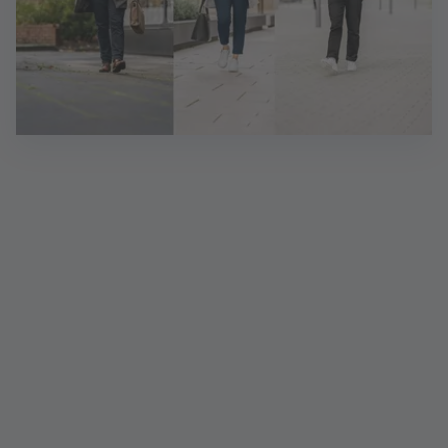
Sie möchten sich bewerben?
Su­per! Bit­te nut­zen Sie da­für im­mer un­se­re On­line-
Stel­len­bör­se. Be­wer­bun­gen per E-Mail kön­nen wir
aus da­ten­schutz­recht­li­chen Grün­den lei­der nicht
an­neh­men. Wir freu­en uns auf Ih­re On­line-Be­wer­
bung!
Mehr erfahren