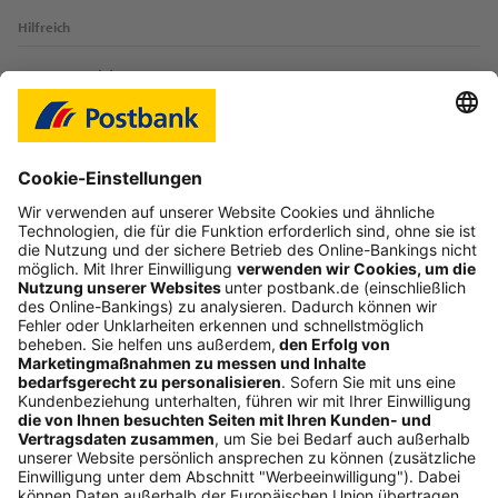
Hilfreich
Login-Probleme
Karte sperren
Kontakt
Web-Seminare
myBHW
Interessant
Freundschaftswerbung
Schufa-Auskunft
Soziales Engagement
Nachhaltigkeit
ETF-Sparplanrechner
Beliebt