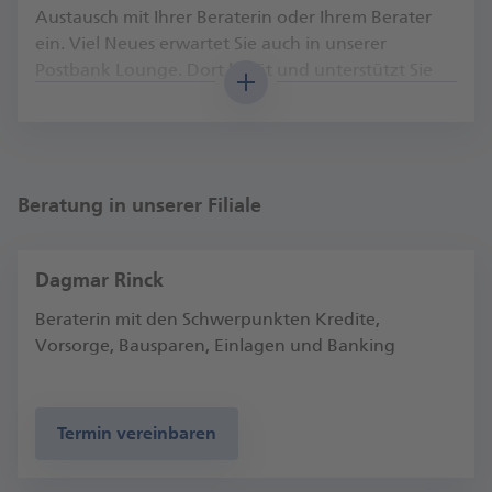
Austausch mit Ihrer Beraterin oder Ihrem Berater
ein. Viel Neues erwartet Sie auch in unserer
Postbank Lounge. Dort berät und unterstützt Sie
unser geschultes Team bei allen Fragen, auch zu
unseren digitalen Services.
Auch außerhalb der Filiale sind wir für Sie da – mit
unseren digitalen Services sogar rund um die Uhr.
Beratung in unserer Filiale
Volkan Ekici, Fi­li­al­di­rek­tor Berlin-Potsdamer-Straße
Dagmar Rinck
Beraterin mit den Schwerpunkten Kredite,
Vorsorge, Bausparen, Einlagen und Banking
Termin vereinbaren