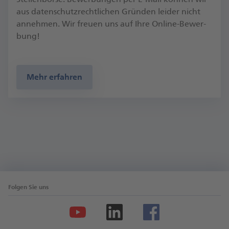
aus da­ten­schutz­recht­li­chen Grün­den lei­der nicht
an­neh­men. Wir freu­en uns auf Ih­re On­line-Be­wer­
bung!
Mehr erfahren
Folgen Sie uns