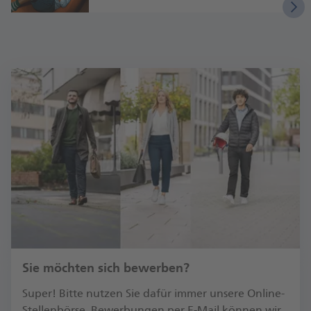
Sie möchten sich bewerben?
Su­per! Bit­te nut­zen Sie da­für im­mer un­se­re On­line-
Stel­len­bör­se. Be­wer­bun­gen per E-Mail kön­nen wir