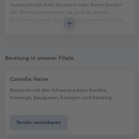
Austausch mit Ihrer Beraterin oder Ihrem Berater
ein. Viel Neues erwartet Sie auch in unserer
Postbank Lounge. Dort berät und unterstützt Sie
unser geschultes Team bei allen Fragen, auch zu
unseren digitalen Services.
Auch außerhalb der Filiale sind wir für Sie da – mit
unseren digitalen Services sogar rund um die Uhr.
Beratung in unserer Filiale
Sven Göbel, Fi­li­al­di­rek­tor Dresden Antonsplatz
Cornelia Heine
Beraterin mit den Schwerpunkten Kredite,
Vorsorge, Bausparen, Einlagen und Banking
Termin vereinbaren