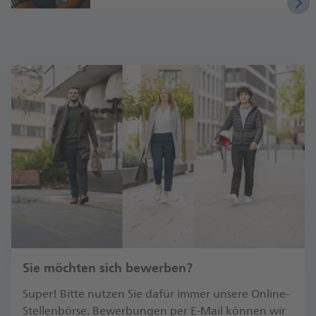
Sie möchten sich bewerben?
Su­per! Bit­te nut­zen Sie da­für im­mer un­se­re On­line-
Stel­len­bör­se. Be­wer­bun­gen per E-Mail kön­nen wir