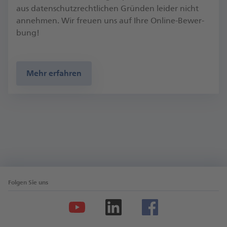
aus da­ten­schutz­recht­li­chen Grün­den lei­der nicht
an­neh­men. Wir freu­en uns auf Ih­re On­line-Be­wer­
bung!
Mehr erfahren
Folgen Sie uns