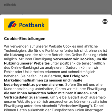
Hilfreich
Login-Probleme
Karte sperren
Kontakt
Web-Seminare
myBHW
Interessant
Freundschaftswerbung
Schufa-Auskunft
Soziales Engagement
Nachhaltigkeit
ETF-Sparplanrechner
Beliebt