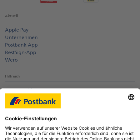
Aktuell
Apple Pay
Unternehmen
Postbank App
BestSign-App
Wero
Hilfreich
Login-Probleme
Karte sperren
Kontakt
Web-Seminare
myBHW
Interessant