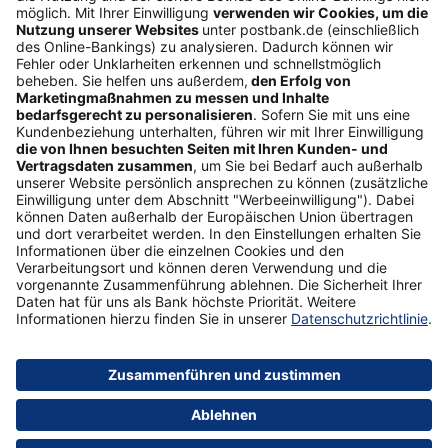
Freundschaftswerbung
Schufa-Auskunft
Soziales Engagement
Nachhaltigkeit
ETF-Sparplanrechner
Beliebt
Umzugskredit
Gemeinschaftskonto
ETFs
Gehaltskonto
Anschlussfinanzierung
Vertrag widerrufen
Sicherheit
Impressum
Datenschutz
Barrierefreiheit
AGB
Formulare