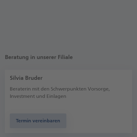
Modern gestaltete Beratungsräume laden Sie zum
Austausch mit Ihrer Beraterin oder Ihrem Berater
ein. Viel Neues erwartet Sie auch in unserer
Postbank Lounge. Dort berät und unterstützt Sie
unser geschultes Team bei allen Fragen, auch zu
unseren digitalen Services.
Auch außerhalb der Filiale sind wir für Sie da – mit
Beratung in unserer Filiale
unseren digitalen Services sogar rund um die Uhr.
Michael Bauer, Fi­li­al­di­rek­tor Halle
Silvia Bruder
Beraterin mit den Schwerpunkten Vorsorge,
Investment und Einlagen
Termin vereinbaren