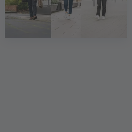
Sie möchten sich bewerben?
Su­per! Bit­te nut­zen Sie da­für im­mer un­se­re On­line-
Stel­len­bör­se. Be­wer­bun­gen per E-Mail kön­nen wir
aus da­ten­schutz­recht­li­chen Grün­den lei­der nicht
an­neh­men. Wir freu­en uns auf Ih­re On­line-Be­wer­
bung!
Mehr erfahren