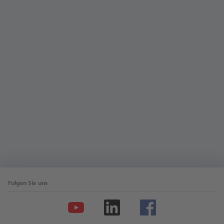
Su­per! Bit­te nut­zen Sie da­für im­mer un­se­re On­line-
Stel­len­bör­se. Be­wer­bun­gen per E-Mail kön­nen wir
aus da­ten­schutz­recht­li­chen Grün­den lei­der nicht
an­neh­men. Wir freu­en uns auf Ih­re On­line-Be­wer­
bung!
Mehr erfahren
Folgen Sie uns