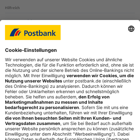
Hilfreich
Login-Probleme
Karte sperren
Kontakt
Web-Seminare
myBHW
Interessant
Freundschaftswerbung
Schufa-Auskunft
Soziales Engagement
Nachhaltigkeit
ETF-Sparplanrechner
Beliebt