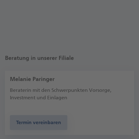
Modern gestaltete Beratungsräume laden Sie zum
Austausch mit Ihrer Beraterin oder Ihrem Berater
ein. Viel Neues erwartet Sie auch in unserer
Postbank Lounge. Dort berät und unterstützt Sie
unser geschultes Team bei allen Fragen, auch zu
unseren digitalen Services.
Auch außerhalb der Filiale sind wir für Sie da – mit
Beratung in unserer Filiale
unseren digitalen Services sogar rund um die Uhr.
Bettina Philipp, Fi­li­al­di­rek­torin Freising
Melanie Paringer
Beraterin mit den Schwerpunkten Vorsorge,
Investment und Einlagen
Termin vereinbaren