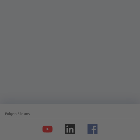
Su­per! Bit­te nut­zen Sie da­für im­mer un­se­re On­line-
Stel­len­bör­se. Be­wer­bun­gen per E-Mail kön­nen wir
aus da­ten­schutz­recht­li­chen Grün­den lei­der nicht
an­neh­men. Wir freu­en uns auf Ih­re On­line-Be­wer­
bung!
Mehr erfahren
Folgen Sie uns