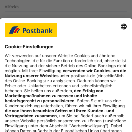
Hilfreich
Login-Probleme
Karte sperren
Kontakt
Web-Seminare
myBHW
Interessant
Freundschaftswerbung
Schufa-Auskunft
Soziales Engagement
Nachhaltigkeit
ETF-Sparplanrechner
Beliebt