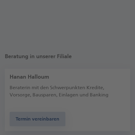
Themen Girokonto, Sparen, Ratenkredit,
Wertpapiere, Immobilien, Bausparen und
Baufinanzierung. Auch auf dem Weg zum digitalen
Banking begleiten wir Sie gerne. Außerdem bieten
wir alles rund um den Versand von Briefen und
Paketen mit der Deutschen Post.
Wir freuen uns auf Ihren Besuch!
Beratung in unserer Filiale
Bettina Philipp, Fi­li­al­di­rek­torin Landshut
Hanan Halloum
Beraterin mit den Schwerpunkten Kredite,
Vorsorge, Bausparen, Einlagen und Banking
Termin vereinbaren