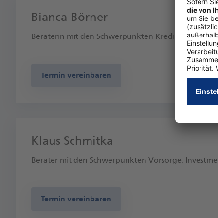
Bianca Börner
Beraterin mit den Schwerpunkten Kredite, Vorsorg
Termin vereinbaren
Klaus Schmitka
Berater mit den Schwerpunkten Vorsorge, Investme
Termin vereinbaren