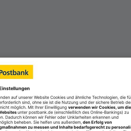
Wir freuen uns auf Ihren Besuch!
Marcel Nickel, Fi­li­al­di­rek­tor Bad Homburg