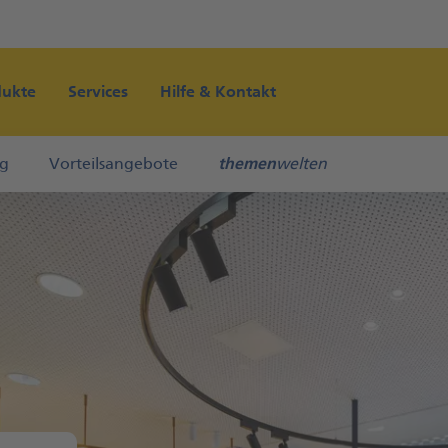
Direkt zur Hauptnavigation (Enter drücken)
Direkt zum Hauptinhalt (Enter drücken)
dukte
Services
Hilfe & Kontakt
Direkt zur Suche (Enter drücken)
ng
Vorteilsangebote
themen
welten