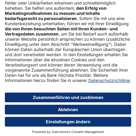
Schufa-Auskunft
Soziales Engagement
Nachhaltigkeit
ETF-Sparplanrechner
Beliebt
Umzugskredit
Gemeinschaftskonto
ETFs
Gehaltskonto
Anschlussfinanzierung
Vertrag widerrufen
Sicherheit
Impressum
Datenschutz
Barrierefreiheit
AGB
Formulare
Medien
Über uns
© 2026 Postbank – eine Niederlassung der Deutsche Bank AG