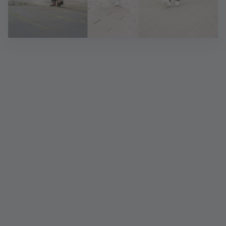
Sie möchten sich bewerben?
Su­per! Bit­te nut­zen Sie da­für im­mer un­se­re On­line-
Stel­len­bör­se. Be­wer­bun­gen per E-Mail kön­nen wir
aus da­ten­schutz­recht­li­chen Grün­den lei­der nicht
an­neh­men. Wir freu­en uns auf Ih­re On­line-Be­wer­
bung!
Mehr erfahren