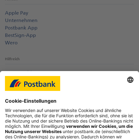
Apple Pay
Unternehmen
Postbank App
BestSign-App
Wero
Hilfreich
Login-Probleme
Karte sperren
Kontakt
Web-Seminare
myBHW
Interessant
Freundschaftswerbung