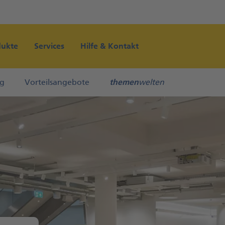
Direkt zur Hauptnavigation (Enter drücken)
Direkt zum Hauptinhalt (Enter drücken)
dukte
Services
Hilfe & Kontakt
Direkt zur Suche (Enter drücken)
ng
Vorteilsangebote
themen
welten