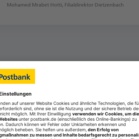
Mohamed Mrabet Hotti, Fi­li­al­di­rek­tor Dietzenbach