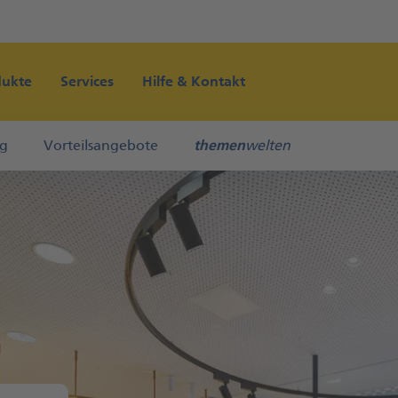
Direkt zur Hauptnavigation (Enter drücken)
Direkt zum Hauptinhalt (Enter drücken)
dukte
Services
Hilfe & Kontakt
Direkt zur Suche (Enter drücken)
ng
Vorteilsangebote
themen
welten