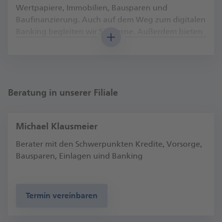
Wertpapiere, Immobilien, Bausparen und
Baufinanzierung. Auch auf dem Weg zum digitalen
Banking begleiten wir Sie gerne. Außerdem bieten
wir alles rund um den Versand von Briefen und
Paketen mit der Deutschen Post.
Wir freuen uns auf Ihren Besuch!
Miriam Knoche, Fi­li­al­di­rek­torin Gütersloh
Beratung in unserer Filiale
Michael Klausmeier
Berater mit den Schwerpunkten Kredite, Vorsorge,
Bausparen, Einlagen uind Banking
Termin vereinbaren