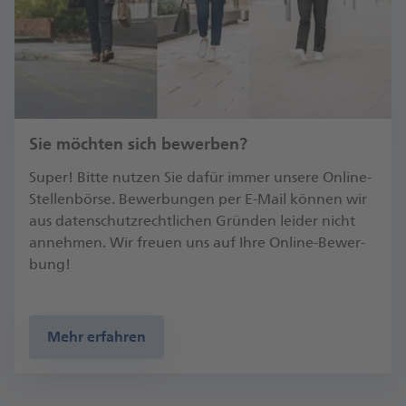
Sie möchten sich bewerben?
Su­per! Bit­te nut­zen Sie da­für im­mer un­se­re On­line-
Stel­len­bör­se. Be­wer­bun­gen per E-Mail kön­nen wir
aus da­ten­schutz­recht­li­chen Grün­den lei­der nicht
an­neh­men. Wir freu­en uns auf Ih­re On­line-Be­wer­
bung!
Mehr erfahren