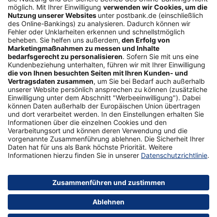
Freundschaftswerbung
Schufa-Auskunft
Soziales Engagement
Nachhaltigkeit
ETF-Sparplanrechner
Beliebt
Umzugskredit
Gemeinschaftskonto
ETFs
Gehaltskonto
Anschlussfinanzierung
Vertrag widerrufen
Sicherheit
Impressum
Datenschutz
Barrierefreiheit
AGB
Formulare