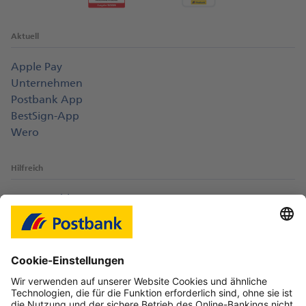
Aktuell
Apple Pay
Unternehmen
Postbank App
BestSign-App
Wero
Hilfreich
Login-Probleme
Karte sperren
Kontakt
Web-Seminare
myBHW
Interessant