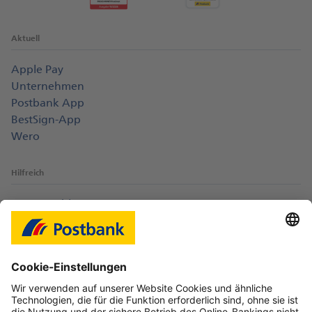
Aktuell
Apple Pay
Unternehmen
Postbank App
BestSign-App
Wero
Hilfreich
Login-Probleme
Karte sperren
Kontakt
Web-Seminare
myBHW
Interessant