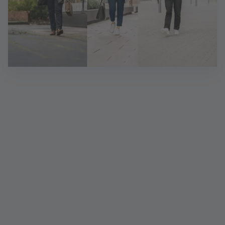
Sie möchten sich bewerben?
Su­per! Bit­te nut­zen Sie da­für im­mer un­se­re On­line-
Stel­len­bör­se. Be­wer­bun­gen per E-Mail kön­nen wir
aus da­ten­schutz­recht­li­chen Grün­den lei­der nicht
an­neh­men. Wir freu­en uns auf Ih­re On­line-Be­wer­
bung!
Mehr erfahren