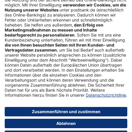
Freundschaftswerbung
Schufa-Auskunft
Soziales Engagement
Nachhaltigkeit
ETF-Sparplanrechner
Beliebt
Umzugskredit
Gemeinschaftskonto
ETFs
Gehaltskonto
Anschlussfinanzierung
Vertrag widerrufen
Sicherheit
Impressum
Datenschutz
Barrierefreiheit
AGB
Formulare