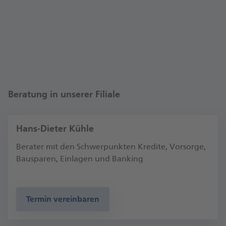
Themen Girokonto, Sparen, Ratenkredit,
Wertpapiere, Immobilien, Bausparen und
Baufinanzierung. Auch auf dem Weg zum digitalen
Banking begleiten wir Sie gerne. Außerdem bieten
wir alles rund um den Versand von Briefen und
Paketen mit der Deutschen Post.
Wir freuen uns auf Ihren Besuch!
Beratung in unserer Filiale
Maximilian Krüger, Fi­li­al­di­rek­tor Köln-Mülheim
Hans-Dieter Kühle
Berater mit den Schwerpunkten Kredite, Vorsorge,
Bausparen, Einlagen und Banking
Termin vereinbaren