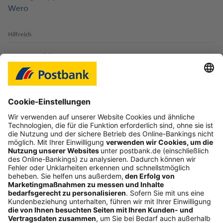
Wero
Hilfreich
Login-Probleme
Karte sperren
Kontakt
Web-Seminare
myBHW
Interessant
Freundschaftswerbung
Schufa-Auskunft
Soziales Engagement
Nachhaltigkeit
ETF-Sparplanrechner