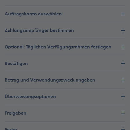
Auftrags­konto aus­wählen
Zahlungs­empfänger be­stimmen
Optional: Täg­lichen Ver­fügungs­rahmen fest­legen
Bestätigen
Betrag und Ver­wendungs­zweck an­geben
Über­weisungs­optionen
Freigeben
Fertig