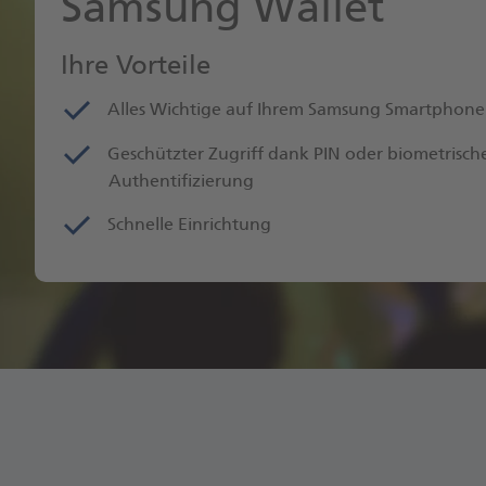
Samsung Wallet
Ihre Vorteile
Alles Wich­ti­ge auf Ihrem Samsung Smart­phone
Ge­schütz­ter Zu­griff dank PIN oder bio­me­tri­sch
Authen­ti­fi­zie­rung
Schnel­le Ein­rich­tung