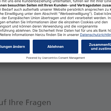
Sam­sung Wal­let und na­vi­gie­ren Sie zu „Hin­zu­fü­gen“ > „Kar
kar­ten hin­zu­fü­gen“
ar­ten­de­tails ein, indem Sie eine der drei Op­ti­o­nen (Ka­me
er ma­nu­el­le Ein­ga­be) wäh­len
ie die Son­der­nut­zungs­be­din­gun­gen der Postbank
Sie sich über Best­Sign
n Best­Sign zu­rück in die Sam­sung Wal­let – Ihre Karte ist jetzt
f Ihre Fragen