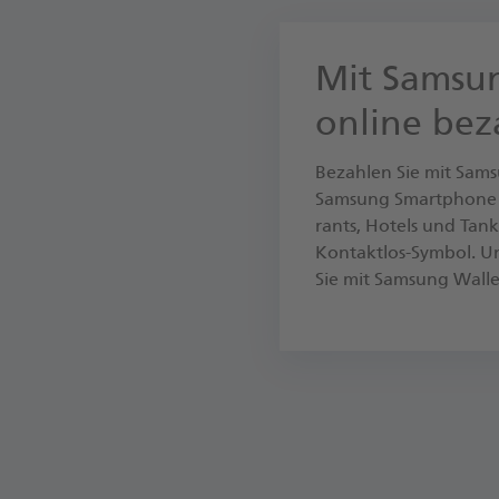
Mit Samsun
online bez
Be­zah­len Sie mit Sam­s
Sam­sung Smart­phone od
rants, Ho­tels und Tank­
Kon­takt­los-​Sym­bol
Sie mit Samsung Wallet 