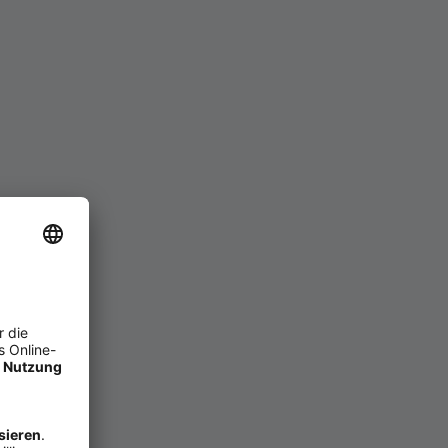
rd
,
Postbank Card (mit
ie ein kompatibles
gen. Auf Ih­rem Smart­pho­ne
nk Online-Ban­king
muss