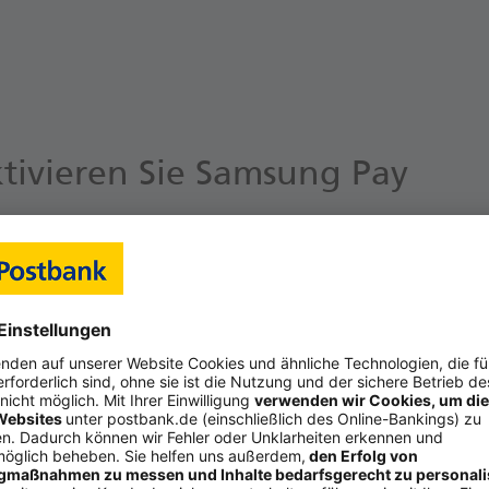
ktivieren Sie Samsung Pay
t­zen zu kön­nen, müs­sen Sie über ei­ne
Post­bank Masterca
ion)
,
Post­bank Card plus
oder Postbank Card plus virtual so­w
rt­pho­ne mit An­dro­id-Be­triebs­sys­tem ab Ver­si­on 9 ver­fü­
bank App
so­wie die Samsung Wal­let in­stal­liert sein. Im
Post­ba
tu­el­le Mo­bil­fun­k­num­mer hin­ter­legt sein.