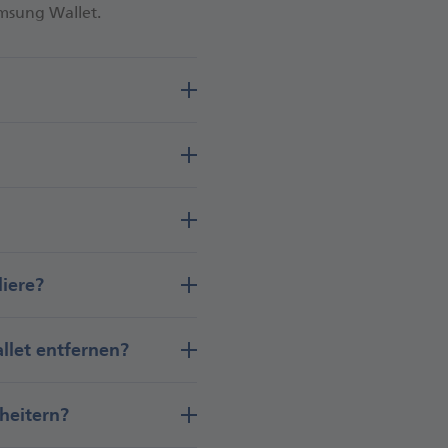
Samsung Wallet.
iere?
let ent­fernen?
heitern?