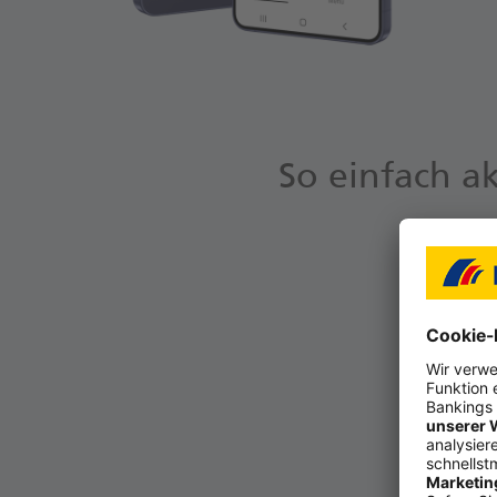
So einfach a
Um Samsung Pay nu
Mastercard Funkt
Samsung Galaxy Sma
müs­sen die
Post­
au­ßer­dem Ih­re ak­