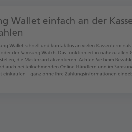
g Wallet einfach an der Kass
ahlen
ung Wallet schnell und kon­takt­los an vie­len Kas­sen­ter­mi­nals
er der Sam­sung Watch. Das funk­ti­o­niert in na­he­zu allen Ge
stel­len, die Mas­ter­card ak­zep­tie­ren. Ach­ten Sie beim Be­zah­
. Und auch bei teilnehmenden On­line-​Händ­lern und im Samsu
ein­kau­fen – ganz oh­ne Ih­re Zah­lungs­in­for­ma­tio­nen ein­ge