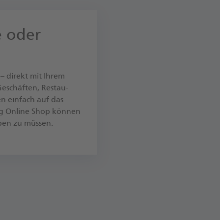
e oder
 – di­rekt mit Ihrem
­schäf­ten, Re­stau­
len ein­fach auf das
ng Online Shop kön­nen
­ben zu müs­sen.