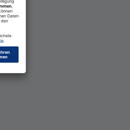
­ten für Zah­lun­gen“ und
­ra, NFC (wenn Funktion
 hin­zu­ge­fügt