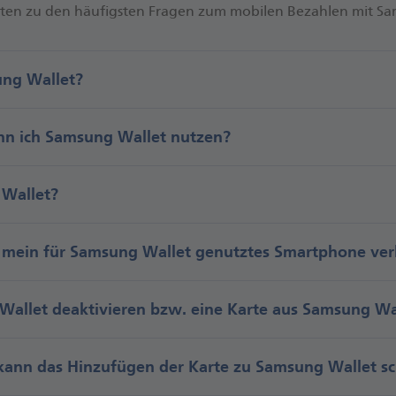
r­ten zu den häu­figs­ten Fra­gen zum mo­bi­len Be­zah­len mit 
ung Wallet?
nn ich Samsung Wallet nutzen?
 Wallet?
 mein für Samsung Wallet genutztes Smart­phone verl
allet deak­tivieren bzw. eine Karte aus Samsung Wal
ann das Hinzu­fügen der Karte zu Samsung Wallet sc