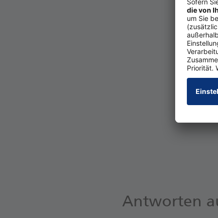
Öff­nen Sie die 
dann „Zah­lungs­
Geben Sie Ihre K
unterstützt), od
Ak­zep­tie­ren S
Au­to­ri­sie­ren 
Wech­seln Sie vo
Antworten au