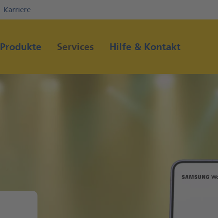
Karriere
Direkt zur Hauptnavigation (Enter drücken)
Direkt zum Hauptinhalt (Enter drücken)
Produkte
Services
Hilfe & Kontakt
Direkt zur Suche (Enter drücken)