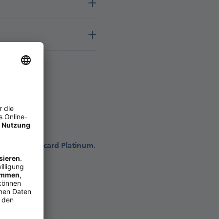
t
bank Mastercard Platinum
.
inum
aus.