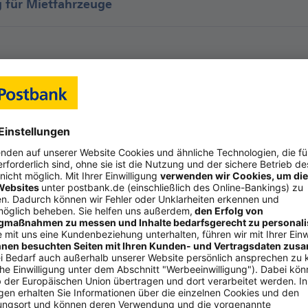
g für Mietfahrzeuge
ten Sie das Versicherungspake
tz in Anspruch nehmen zu können, benötigen Sie eine
Post
hern
infach den Online-Auftrag für Ihre
Postbank Mastercard Plat