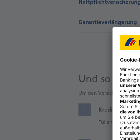
Haftpflichtversicherun
Garantieverlängerung
Und so erhal
Um den Versicherungsschu
Kreditkarte sic
1
Füllen Sie ganz e