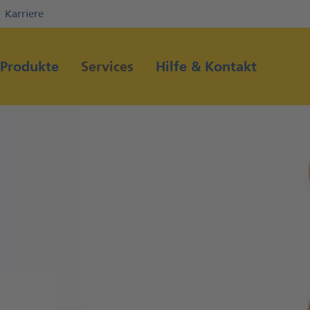
Karriere
Direkt zur Hauptnavigation (Enter drücken)
Direkt zum Hauptinhalt (Enter drücken)
Produkte
Services
Hilfe & Kontakt
Direkt zur Suche (Enter drücken)