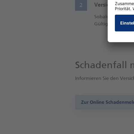
Versicherungssc
2
Sobald Sie Ihre Kr
Gültigkeitszeitra
Schadenfall 
Informieren Sie den Versic
Zur Online Schadenme