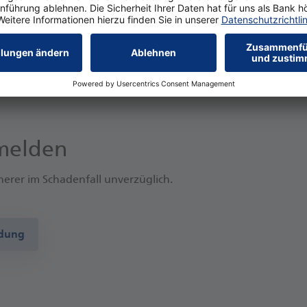
hutz = Kreditkartengültigkeit
editkarte nutzen können, ist auch Ihr Versicherungsschutz akt
um Ihrer Kreditkarte gebunden.
melden
herer im Schadenfall unverzüglich.
ldung