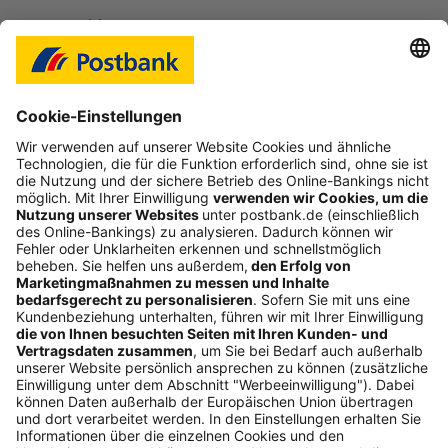
Login-Probleme
Karte sperren
Kontakt
Web-Seminare
myBHW
Interessant
Freundschaftswerbung
Schufa-Auskunft
Soziales Engagement
Nachhaltigkeit
ETF-Sparplanrechner
Beliebt
Umzugskredit
Gemeinschaftskonto