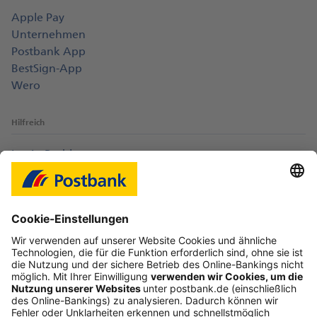
Apple Pay
Unternehmen
Postbank App
BestSign-App
Wero
Hilfreich
Login-Probleme
Karte sperren
Kontakt
Web-Seminare
myBHW
Interessant
Freundschaftswerbung
Schufa-Auskunft