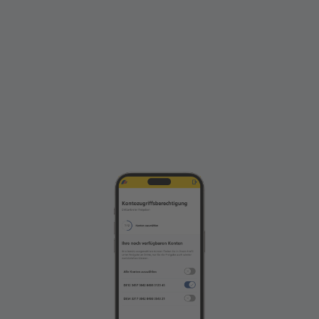
Online-Banking. Geben Sie Ihre Postbank ID
ein und bestätigen Sie die Anmeldung mit
BestSign bzw. Passwort.
Hinweis: Bei älteren Smartphones kann es
vereinzelt vorkommen, dass Sie diesen Schritt
mehrfach durchführen müssen, da das
Betriebssystem im Hintergrund vor Abschluss den
Browser schließt.