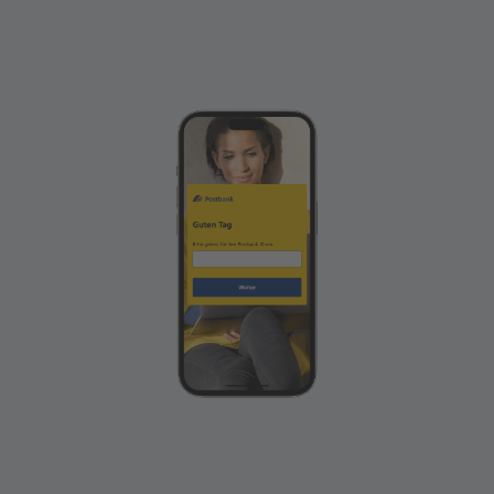
Verknüpfen Sie die Wero App mit Ihrem
Postbank Konto.
Es öffnet sich die Anmeldung zum Postbank