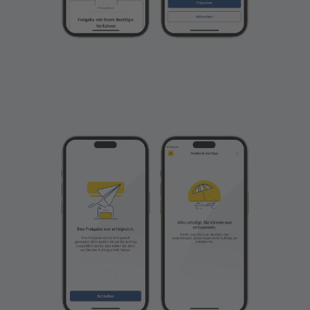
Geben Sie die Bestätigung mit dem BestSign
Verfahren frei.