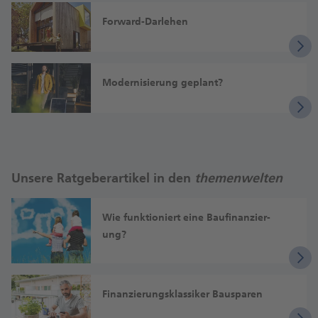
Forward-Darlehen
Moder­nisierung geplant?
Unsere Ratgeberartikel in den
themen
welten
Wie funktioniert eine Bau­­finan­­zier­
ung?
Finanzierungs­­klassiker Bau­sparen