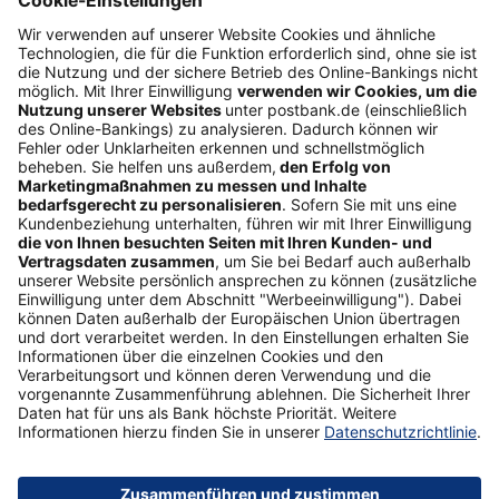
myBHW
Interessant
Freundschaftswerbung
Schufa-Auskunft
Soziales Engagement
Nachhaltigkeit
ETF-Sparplanrechner
Beliebt
Umzugskredit
Gemeinschaftskonto
ETFs
Gehaltskonto
Anschlussfinanzierung