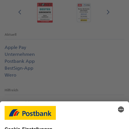
Aktuell
Apple Pay
Unternehmen
Postbank App
BestSign-App
Wero
Hilfreich
Login-Probleme
Karte sperren
Kontakt
Web-Seminare