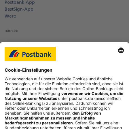
Postbank App
BestSign-App
Wero
Hilfreich
Login-Probleme
Karte sperren
Kontakt
Web-Seminare
myBHW
Interessant
Freundschaftswerbung
Schufa-Auskunft
Soziales Engagement
Nachhaltigkeit
ETF-Sparplanrechner