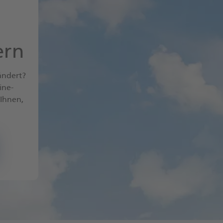
ern
ändert?
ine-
 Ihnen,