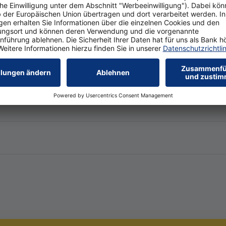
uswählen
en
mmer ändern