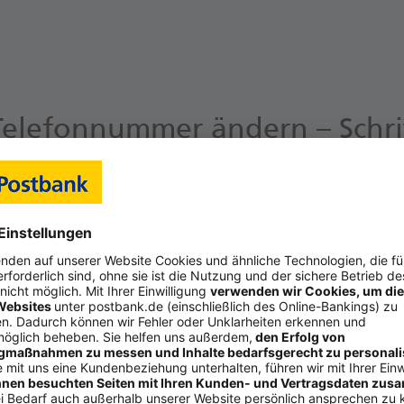
Telefonnummer ändern – Schritt
ritt-für-Schritt-Anleitung zeigen das Postbank Online-Bankin
r das Postbank Service-Portal.