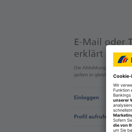
E-Mail oder 
erklärt
Die Abbildungen dieser Sch
gelten in gleicher Weise fü
Einloggen
Profil aufrufen