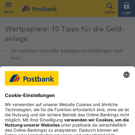
Direkt zur Hauptnavigation (Enter drücken)
Menü
Suche
Login
Direkt zum Hauptinhalt (Enter drücken)
Wert­papiere: 10 Tipps für die Geld­­
Direkt zur Suche (Enter drücken)
anlage
Sie möch­ten sinn­vol­le An­la­ge­ent­schei­dun­gen tref­
fen?
Dafür kön­nen diese 10 Tipps eine gute Basis bil­den.
Hier er­fah­ren Sie, wor­auf Sie als Pri­vat­an­le­ger bei
Ihren In­vest­ment­ent­schei­dun­gen ach­ten soll­ten.