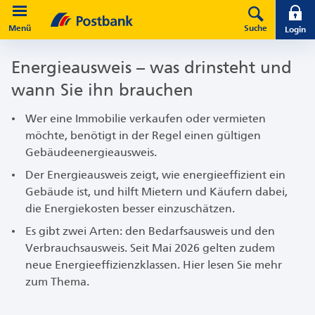
Direkt zur Hauptnavigation (Enter drücken)
Menü
Suche
Login
Direkt zum Hauptinhalt (Enter drücken)
Energie­ausweis – was drin­steht und
Direkt zur Suche (Enter drücken)
wann Sie ihn brauchen
Wer eine Immobilie verkaufen oder vermieten
möchte, benötigt in der Regel einen gültigen
Gebäudeenergieausweis.
Der Energieausweis zeigt, wie energieeffizient ein
Gebäude ist, und hilft Mietern und Käufern dabei,
die Energiekosten besser einzuschätzen.
Es gibt zwei Arten: den Bedarfsausweis und den
Verbrauchsausweis. Seit Mai 2026 gelten zudem
neue Energieeffizienzklassen. Hier lesen Sie mehr
zum Thema.