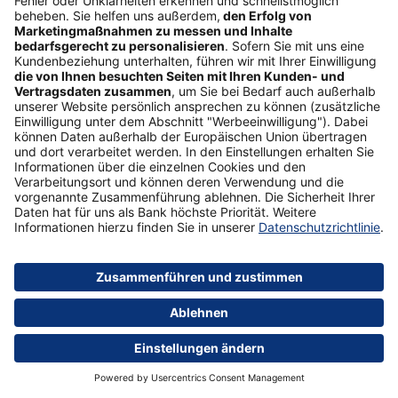
War for Talents – Definition und warum das
Thema aktueller denn je ist
Der War for Talents (= Kampf um Talente) ist ein Begriff
aus der Arbeits­welt: Dabei geht es um das Phänomen
des Fach­kräfte­mangels und den Konkurrenz­kampf um
fähige Nach­wuchs­kräfte. Das Schlagwort stammt
ursprünglich aus einer Studie der Unter­nehmens­